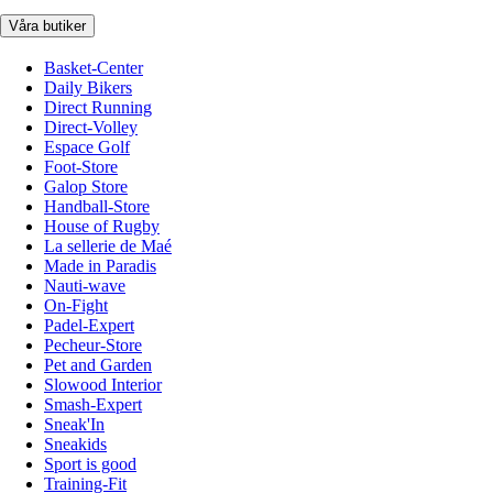
Våra butiker
Basket-Center
Daily Bikers
Direct Running
Direct-Volley
Espace Golf
Foot-Store
Galop Store
Handball-Store
House of Rugby
La sellerie de Maé
Made in Paradis
Nauti-wave
On-Fight
Padel-Expert
Pecheur-Store
Pet and Garden
Slowood Interior
Smash-Expert
Sneak'In
Sneakids
Sport is good
Training-Fit