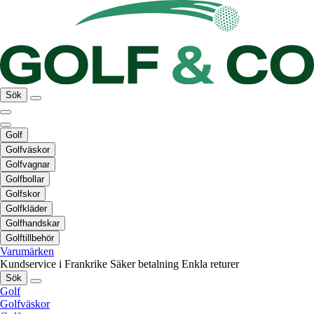
Sök
Golf
Golfväskor
Golfvagnar
Golfbollar
Golfskor
Golfkläder
Golfhandskar
Golftillbehör
Varumärken
Kundservice i Frankrike
Säker betalning
Enkla returer
Sök
Golf
Golfväskor