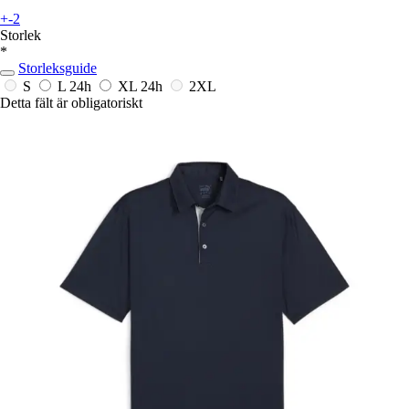
+-2
Storlek
*
Storleksguide
S
L
24h
XL
24h
2XL
Detta fält är obligatoriskt