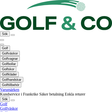
Sök
Golf
Golfväskor
Golfvagnar
Golfbollar
Golfskor
Golfkläder
Golfhandskar
Golftillbehör
Varumärken
Kundservice i Frankrike
Säker betalning
Enkla returer
Sök
Golf
Golfväskor