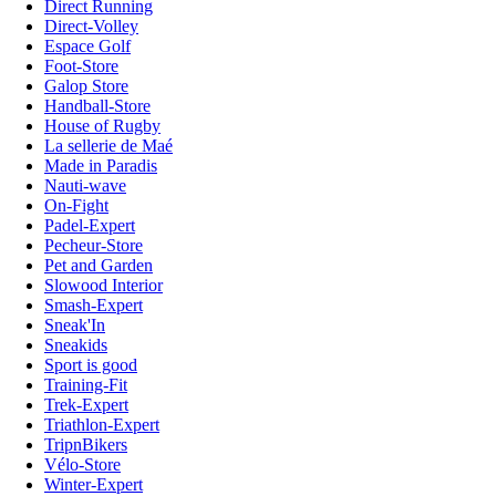
Direct Running
Direct-Volley
Espace Golf
Foot-Store
Galop Store
Handball-Store
House of Rugby
La sellerie de Maé
Made in Paradis
Nauti-wave
On-Fight
Padel-Expert
Pecheur-Store
Pet and Garden
Slowood Interior
Smash-Expert
Sneak'In
Sneakids
Sport is good
Training-Fit
Trek-Expert
Triathlon-Expert
TripnBikers
Vélo-Store
Winter-Expert