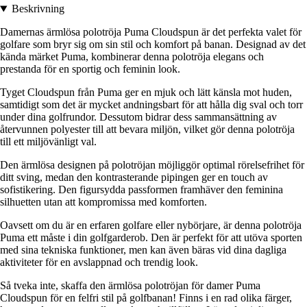
Beskrivning
Damernas ärmlösa polotröja Puma Cloudspun är det perfekta valet för
golfare som bryr sig om sin stil och komfort på banan. Designad av det
kända märket Puma, kombinerar denna polotröja elegans och
prestanda för en sportig och feminin look.
Tyget Cloudspun från Puma ger en mjuk och lätt känsla mot huden,
samtidigt som det är mycket andningsbart för att hålla dig sval och torr
under dina golfrundor. Dessutom bidrar dess sammansättning av
återvunnen polyester till att bevara miljön, vilket gör denna polotröja
till ett miljövänligt val.
Den ärmlösa designen på polotröjan möjliggör optimal rörelsefrihet för
ditt sving, medan den kontrasterande pipingen ger en touch av
sofistikering. Den figursydda passformen framhäver den feminina
silhuetten utan att kompromissa med komforten.
Oavsett om du är en erfaren golfare eller nybörjare, är denna polotröja
Puma ett måste i din golfgarderob. Den är perfekt för att utöva sporten
med sina tekniska funktioner, men kan även bäras vid dina dagliga
aktiviteter för en avslappnad och trendig look.
Så tveka inte, skaffa den ärmlösa polotröjan för damer Puma
Cloudspun för en felfri stil på golfbanan! Finns i en rad olika färger,