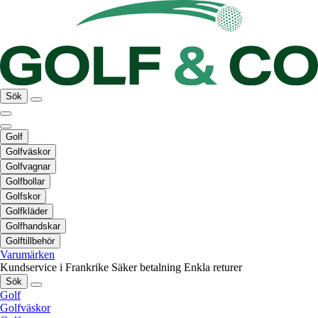
Sök
Golf
Golfväskor
Golfvagnar
Golfbollar
Golfskor
Golfkläder
Golfhandskar
Golftillbehör
Varumärken
Kundservice i Frankrike
Säker betalning
Enkla returer
Sök
Golf
Golfväskor