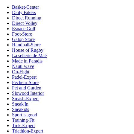
Basket-Center
Daily Bikers
Direct Running
Direct-Volley
Espace Golf
Foot-Store
Galop Store
Handball-Store
House of Rugby
La sellerie de Maé
Made in Paradis
Nauti-wave
On-Fight
Padel-Expert
Pecheur-Store
Pet and Garden
Slowood Interior
Smash-Expert
Sneak'In
Sneakids
Sport is good
Training-Fit
Trek-Expert
Triathlon-Expert