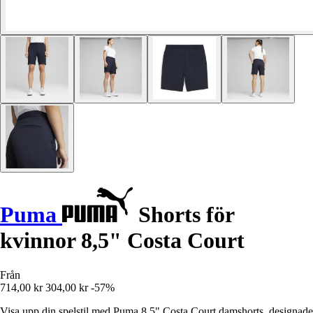
Puma
Shorts för
kvinnor 8,5" Costa Court
Från
714,00 kr
304,00 kr
-57%
Visa upp din spelstil med Puma 8,5" Costa Court damshorts, designade