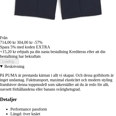
Från
714,00 kr
304,00 kr
-57%
Spara 5%
med koden
EXTRA
+15,20 kr
erbjuds pa din nasta bestallning
Krediteras efter att din
bestallning har bekraftats
Loading...
Beskrivning
På PUMA är prestanda kärnan i allt vi skapar. Och dessa golfshorts är
inget undantag. Fukttransport, maximal elasticitet och modern styling
framhäver denna toppmodell som säkerställer att du är redo för allt,
oavsett förhållandena eller banans svårighetsgrad.
Detaljer
Performance passform
Längd: över knäet