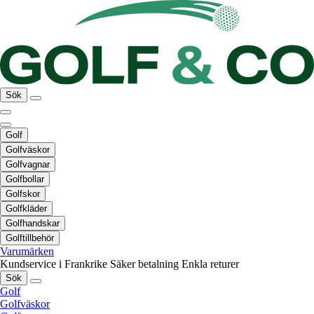
Sök
Golf
Golfväskor
Golfvagnar
Golfbollar
Golfskor
Golfkläder
Golfhandskar
Golftillbehör
Varumärken
Kundservice i Frankrike
Säker betalning
Enkla returer
Sök
Golf
Golfväskor