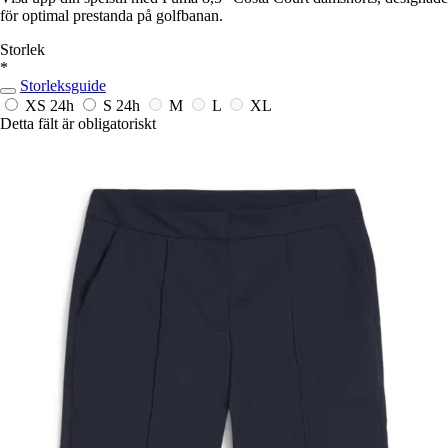
för optimal prestanda på golfbanan.
Storlek
*
Storleksguide
XS
24h
S
24h
M
L
XL
Detta fält är obligatoriskt