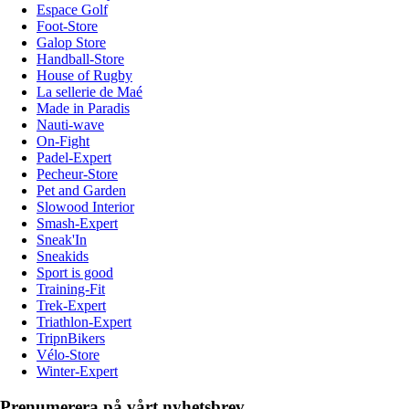
Espace Golf
Foot-Store
Galop Store
Handball-Store
House of Rugby
La sellerie de Maé
Made in Paradis
Nauti-wave
On-Fight
Padel-Expert
Pecheur-Store
Pet and Garden
Slowood Interior
Smash-Expert
Sneak'In
Sneakids
Sport is good
Training-Fit
Trek-Expert
Triathlon-Expert
TripnBikers
Vélo-Store
Winter-Expert
Prenumerera på vårt nyhetsbrev