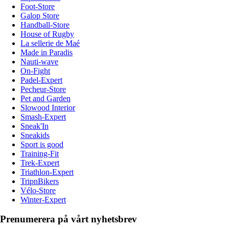
Foot-Store
Galop Store
Handball-Store
House of Rugby
La sellerie de Maé
Made in Paradis
Nauti-wave
On-Fight
Padel-Expert
Pecheur-Store
Pet and Garden
Slowood Interior
Smash-Expert
Sneak'In
Sneakids
Sport is good
Training-Fit
Trek-Expert
Triathlon-Expert
TripnBikers
Vélo-Store
Winter-Expert
Prenumerera på vårt nyhetsbrev