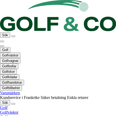
Sök
Golf
Golfväskor
Golfvagnar
Golfbollar
Golfskor
Golfkläder
Golfhandskar
Golftillbehör
Varumärken
Kundservice i Frankrike
Säker betalning
Enkla returer
Sök
Golf
Golfväskor