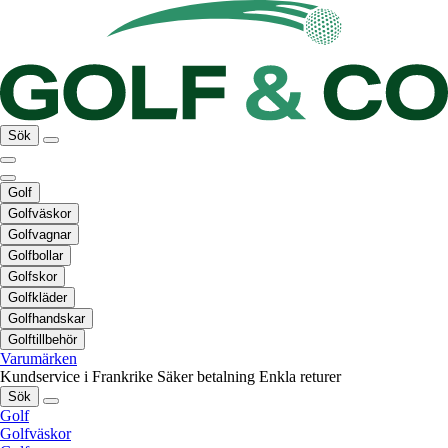
Sök
Golf
Golfväskor
Golfvagnar
Golfbollar
Golfskor
Golfkläder
Golfhandskar
Golftillbehör
Varumärken
Kundservice i Frankrike
Säker betalning
Enkla returer
Sök
Golf
Golfväskor