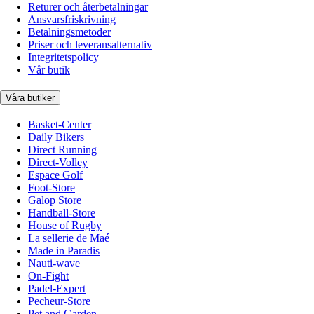
Returer och återbetalningar
Ansvarsfriskrivning
Betalningsmetoder
Priser och leveransalternativ
Integritetspolicy
Vår butik
Våra butiker
Basket-Center
Daily Bikers
Direct Running
Direct-Volley
Espace Golf
Foot-Store
Galop Store
Handball-Store
House of Rugby
La sellerie de Maé
Made in Paradis
Nauti-wave
On-Fight
Padel-Expert
Pecheur-Store
Pet and Garden