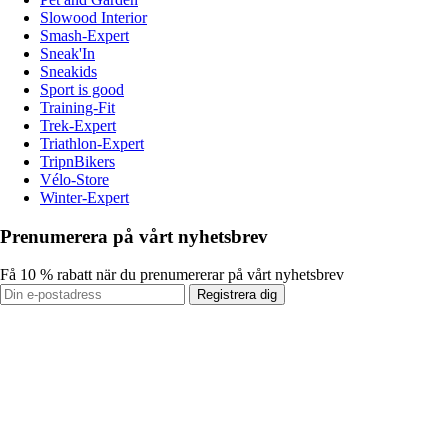
Slowood Interior
Smash-Expert
Sneak'In
Sneakids
Sport is good
Training-Fit
Trek-Expert
Triathlon-Expert
TripnBikers
Vélo-Store
Winter-Expert
Prenumerera på vårt nyhetsbrev
Få 10 % rabatt när du prenumererar på vårt nyhetsbrev
Registrera dig