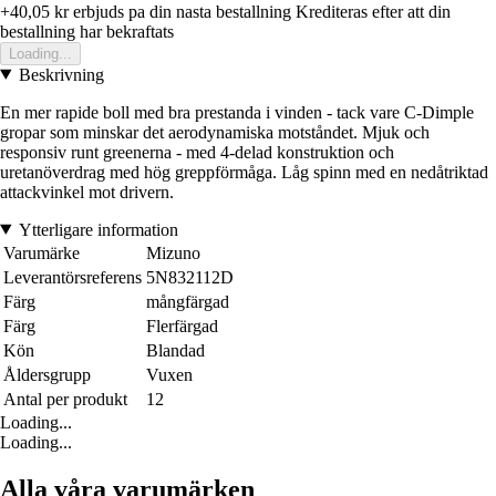
+40,05 kr
erbjuds pa din nasta bestallning
Krediteras efter att din
bestallning har bekraftats
Loading...
Beskrivning
En mer rapide boll med bra prestanda i vinden - tack vare C-Dimple
gropar som minskar det aerodynamiska motståndet. Mjuk och
responsiv runt greenerna - med 4-delad konstruktion och
uretanöverdrag med hög greppförmåga. Låg spinn med en nedåtriktad
attackvinkel mot drivern.
Ytterligare information
Varumärke
Mizuno
Leverantörsreferens
5N832112D
Färg
mångfärgad
Färg
Flerfärgad
Kön
Blandad
Åldersgrupp
Vuxen
Antal per produkt
12
Loading...
Loading...
Alla våra varumärken