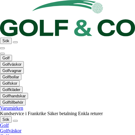
Sök
Golf
Golfväskor
Golfvagnar
Golfbollar
Golfskor
Golfkläder
Golfhandskar
Golftillbehör
Varumärken
Kundservice i Frankrike
Säker betalning
Enkla returer
Sök
Golf
Golfväskor