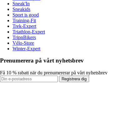
Sneak'In
Sneakids
Sport is good
Training-Fit
Trek-Expert
Triathlon-Expert
TripnBikers
Vélo-Store
Winter-Expert
Prenumerera på vårt nyhetsbrev
Få 10 % rabatt när du prenumererar på vårt nyhetsbrev
Registrera dig