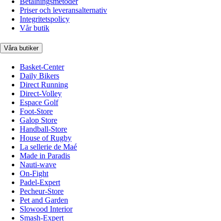
Betalningsmetoder
Priser och leveransalternativ
Integritetspolicy
Vår butik
Våra butiker
Basket-Center
Daily Bikers
Direct Running
Direct-Volley
Espace Golf
Foot-Store
Galop Store
Handball-Store
House of Rugby
La sellerie de Maé
Made in Paradis
Nauti-wave
On-Fight
Padel-Expert
Pecheur-Store
Pet and Garden
Slowood Interior
Smash-Expert