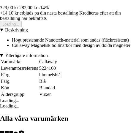
329,00 kr
282,00 kr
-14%
+14,10 kr
erbjuds pa din nasta bestallning
Krediteras efter att din
bestallning har bekraftats
Loading...
Beskrivning
Högt presterande Nanotech-material som andas (fläckresistent)
Callaway Magnetisk bollmarkör med design av dolda magneter
Ytterligare information
Varumärke
Callaway
Leverantörsreferens
5224160
Färg
himmelsblå
Färg
Blå
Kön
Blandad
Åldersgrupp
Vuxen
Loading...
Loading...
Alla våra varumärken