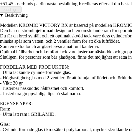
+51,45 kr
erbjuds pa din nasta bestallning
Krediteras efter att din besta
Loading...
Beskrivning
Modellen KROMIC VICTORY RX är baserad på modellen KROMIC SPEE
Den har en strömlinjeformad design och en omslutande ram för sportutöv
Du får en bred synfält och ett optimalt skydd tack vare dess cylinder
minska spår som vatten, och 2 ventiler fram för att öka luftflödet.
Som en extra touch är glaset avsmalnat runt kanterna.
Optimal hållbarhet och komfort tack vare justerbar näskudde och grep
Slutligen, för personer som bär glasögon, finns det möjlighet att sätta i
FÖRDELAR MED PRODUKTEN:
- Ultra täckande cylinderformade glas.
- Höghastighetsglas med 2 ventiler för att främja luftflödet och förhind
- Vikt: 30 gr.
- Justerbar näskudde: hållfasthet och komfort.
- Justerbara greppvänliga tips på skalmarna.
EGENSKAPER:
Ram:
- Ultra lätt ram i GRILAMID.
Glas:
- Cylinderformade glas i krossäkert polykarbonat, mycket skyddande 