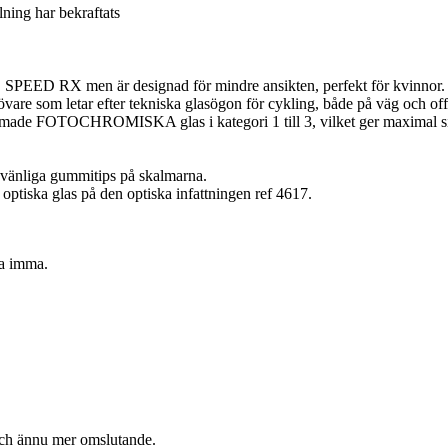
llning har bekraftats
D RX men är designad för mindre ansikten, perfekt för kvinnor.
are som letar efter tekniska glasögon för cykling, både på väg och off
formade FOTOCHROMISKA glas i kategori 1 till 3, vilket ger maximal sik
pvänliga gummitips på skalmarna.
n optiska glas på den optiska infattningen ref 4617.
ra imma.
och ännu mer omslutande.