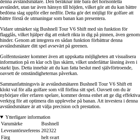
denna avståndsmätare. Den beräknar inte bara det horisontella
avståndet, utan tar även hänsyn till höjden, vilket gör att du kan bättre
bedöma slag uppför eller nedför. Detta gör det möjligt för golfare att
bättre förstå de utmaningar som banan kan presentera.
Vidare utmärker sig Bushnell Tour V6 Shift med sin funktion för
flagglås, vilket hjälper dig att enkelt rikta in dig på pinnen, även genom
hinder. Genom att integrera en sådan funktion förbättrar denna
avståndsmätare ditt spel avsevärt på greenen.
Golfentusiaster kommer även att uppskatta möjligheten att visualisera
information på en klar och ljus skärm, vilket underlättar läsning även i
starkt ljus. Detta innebär att du kan fatta beslut med självförtroende,
oavsett de omständigheternas påverkan.
Sammanfattningsvis är avståndsmätaren Bushnell Tour V6 Shift ett
klokt val för alla golfare som vill förfina sitt spel. Oavsett om du är
nybörjare eller erfaren spelare, kommer denna enhet att ge dig effektiva
verktyg för att optimera din upplevelse på banan. Att investera i denna
avståndsmätare är att välja precision och prestation.
Ytterligare information
Varumärke
Bushnell
Leverantörsreferens
202322
Färg
helt svart