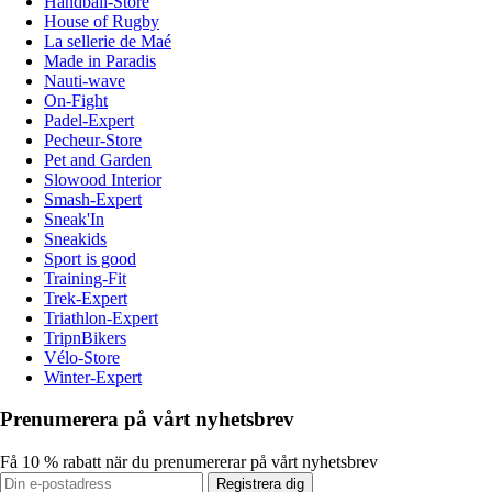
Handball-Store
House of Rugby
La sellerie de Maé
Made in Paradis
Nauti-wave
On-Fight
Padel-Expert
Pecheur-Store
Pet and Garden
Slowood Interior
Smash-Expert
Sneak'In
Sneakids
Sport is good
Training-Fit
Trek-Expert
Triathlon-Expert
TripnBikers
Vélo-Store
Winter-Expert
Prenumerera på vårt nyhetsbrev
Få 10 % rabatt när du prenumererar på vårt nyhetsbrev
Registrera dig