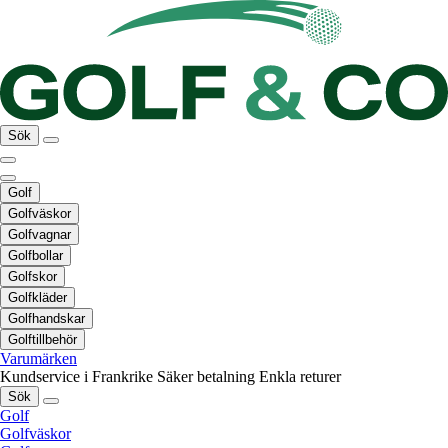
Sök
Golf
Golfväskor
Golfvagnar
Golfbollar
Golfskor
Golfkläder
Golfhandskar
Golftillbehör
Varumärken
Kundservice i Frankrike
Säker betalning
Enkla returer
Sök
Golf
Golfväskor