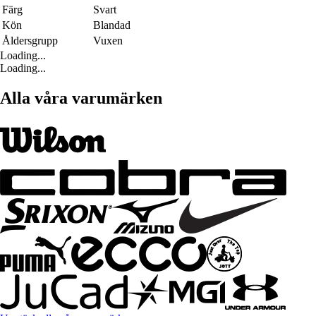
Färg
Svart
Kön
Blandad
Åldersgrupp
Vuxen
Loading...
Loading...
Alla våra varumärken