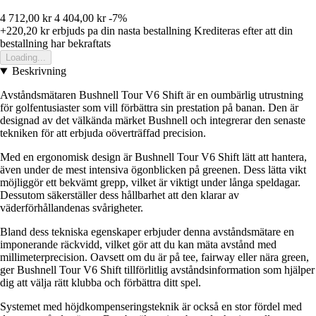
4 712,00 kr
4 404,00 kr
-7%
+220,20 kr
erbjuds pa din nasta bestallning
Krediteras efter att din
bestallning har bekraftats
Loading...
Beskrivning
Avståndsmätaren Bushnell Tour V6 Shift är en oumbärlig utrustning
för golfentusiaster som vill förbättra sin prestation på banan. Den är
designad av det välkända märket Bushnell och integrerar den senaste
tekniken för att erbjuda oöverträffad precision.
Med en ergonomisk design är Bushnell Tour V6 Shift lätt att hantera,
även under de mest intensiva ögonblicken på greenen. Dess lätta vikt
möjliggör ett bekvämt grepp, vilket är viktigt under långa speldagar.
Dessutom säkerställer dess hållbarhet att den klarar av
väderförhållandenas svårigheter.
Bland dess tekniska egenskaper erbjuder denna avståndsmätare en
imponerande räckvidd, vilket gör att du kan mäta avstånd med
millimeterprecision. Oavsett om du är på tee, fairway eller nära green,
ger Bushnell Tour V6 Shift tillförlitlig avståndsinformation som hjälper
dig att välja rätt klubba och förbättra ditt spel.
Systemet med höjdkompenseringsteknik är också en stor fördel med