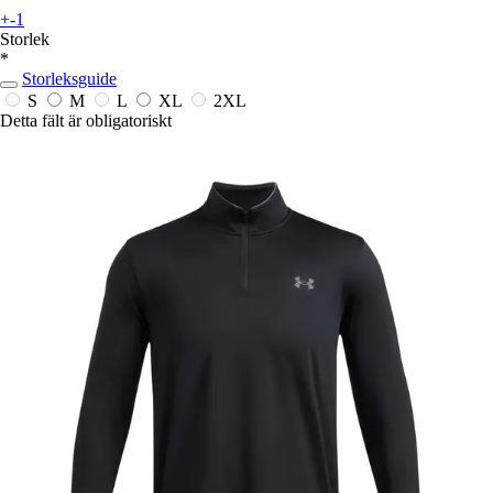
+-1
Storlek
*
Storleksguide
S
M
L
XL
2XL
Detta fält är obligatoriskt