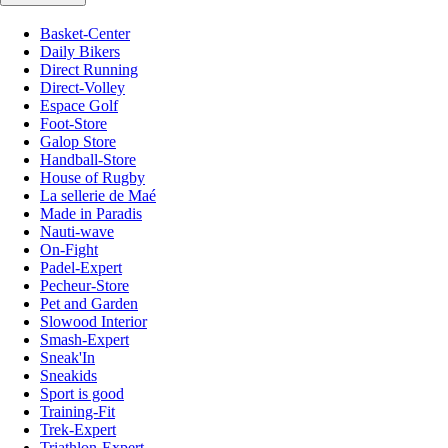
Basket-Center
Daily Bikers
Direct Running
Direct-Volley
Espace Golf
Foot-Store
Galop Store
Handball-Store
House of Rugby
La sellerie de Maé
Made in Paradis
Nauti-wave
On-Fight
Padel-Expert
Pecheur-Store
Pet and Garden
Slowood Interior
Smash-Expert
Sneak'In
Sneakids
Sport is good
Training-Fit
Trek-Expert
Triathlon-Expert