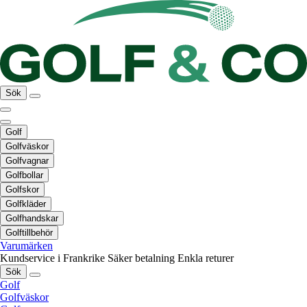
Sök
Golf
Golfväskor
Golfvagnar
Golfbollar
Golfskor
Golfkläder
Golfhandskar
Golftillbehör
Varumärken
Kundservice i Frankrike
Säker betalning
Enkla returer
Sök
Golf
Golfväskor