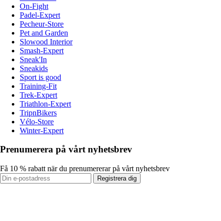
On-Fight
Padel-Expert
Pecheur-Store
Pet and Garden
Slowood Interior
Smash-Expert
Sneak'In
Sneakids
Sport is good
Training-Fit
Trek-Expert
Triathlon-Expert
TripnBikers
Vélo-Store
Winter-Expert
Prenumerera på vårt nyhetsbrev
Få 10 % rabatt när du prenumererar på vårt nyhetsbrev
Registrera dig