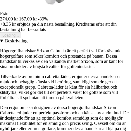
Från
274,00 kr
167,00 kr
-39%
+8,35 kr
erbjuds pa din nasta bestallning
Krediteras efter att din
bestallning har bekraftats
Loading...
Beskrivning
Högergolfhandskar Srixon Cabretta är ett perfekt val för krävande
högergolfare som söker komfort och prestanda på banan. Dessa
handskar tillverkas av den välkända märket Srixon, som är känt för
sina produkter av högsta kvalitet för golfentusiaster.
Tillverkade av premium cabretta-läder, erbjuder dessa handskar en
mjuk och behaglig känsla vid beröring, samtidigt som de ger ett
exceptionellt grepp. Cabretta-läder är känt för sin hållbarhet och
slitstyrka, vilket gör det till det perfekta valet för golfare som vill
förbättra sitt spel utan att tumma på kvaliteten.
Den ergonomiska designen av dessa högergolfhandskar Srixon
Cabretta erbjuder en perfekt passform och en känsla av andra hud. De
är designade för att ge optimal komfort samtidigt som de möjliggör
maximal flexibilitet för en smidig och precis sving. Oavsett om du är
nybörjare eller erfaren golfare, kommer dessa handskar att hjälpa dig