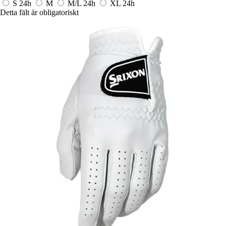
S
24h
M
M/L
24h
XL
24h
Detta fält är obligatoriskt