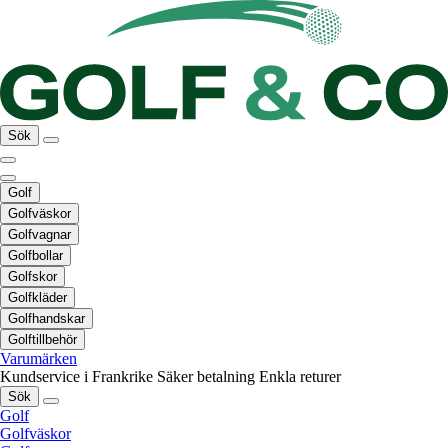
Sök
Golf
Golfväskor
Golfvagnar
Golfbollar
Golfskor
Golfkläder
Golfhandskar
Golftillbehör
Varumärken
Kundservice i Frankrike
Säker betalning
Enkla returer
Sök
Golf
Golfväskor