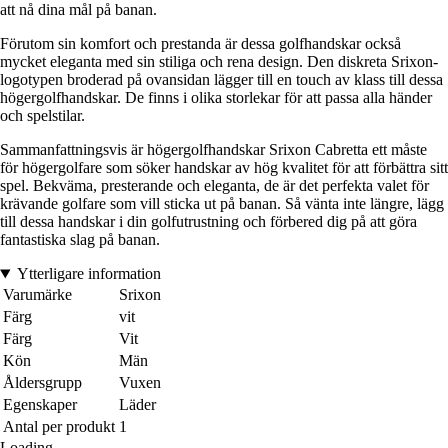
att nå dina mål på banan.
Förutom sin komfort och prestanda är dessa golfhandskar också
mycket eleganta med sin stiliga och rena design. Den diskreta Srixon-
logotypen broderad på ovansidan lägger till en touch av klass till dessa
högergolfhandskar. De finns i olika storlekar för att passa alla händer
och spelstilar.
Sammanfattningsvis är högergolfhandskar Srixon Cabretta ett måste
för högergolfare som söker handskar av hög kvalitet för att förbättra sitt
spel. Bekväma, presterande och eleganta, de är det perfekta valet för
krävande golfare som vill sticka ut på banan. Så vänta inte längre, lägg
till dessa handskar i din golfutrustning och förbered dig på att göra
fantastiska slag på banan.
Ytterligare information
Varumärke
Srixon
Färg
vit
Färg
Vit
Kön
Män
Åldersgrupp
Vuxen
Egenskaper
Läder
Antal per produkt
1
Loading...