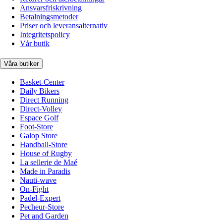
Ansvarsfriskrivning
Betalningsmetoder
Priser och leveransalternativ
Integritetspolicy
Vår butik
Våra butiker
Basket-Center
Daily Bikers
Direct Running
Direct-Volley
Espace Golf
Foot-Store
Galop Store
Handball-Store
House of Rugby
La sellerie de Maé
Made in Paradis
Nauti-wave
On-Fight
Padel-Expert
Pecheur-Store
Pet and Garden