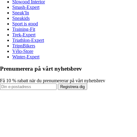
Slowood Interior
Smash-Expert
Sneak'In
Sneakids
Sport is good
Training-Fit
Trek-Expert
Triathlon-Expert
TripnBikers
Vélo-Store
Winter-Expert
Prenumerera på vårt nyhetsbrev
Få 10 % rabatt när du prenumererar på vårt nyhetsbrev
Registrera dig