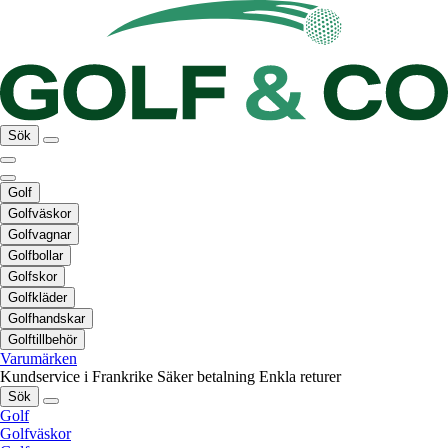
Sök
Golf
Golfväskor
Golfvagnar
Golfbollar
Golfskor
Golfkläder
Golfhandskar
Golftillbehör
Varumärken
Kundservice i Frankrike
Säker betalning
Enkla returer
Sök
Golf
Golfväskor