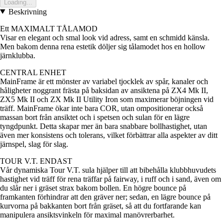
Loading...
Beskrivning
Ett MAXIMALT TÅLAMOD
Visar en elegant och smal look vid adress, samt en schmidd känsla.
Men bakom denna rena estetik döljer sig tålamodet hos en hollow
järnklubba.
CENTRAL ENHET
MainFrame är ett mönster av variabel tjocklek av spår, kanaler och
håligheter noggrant frästa på baksidan av ansiktena på ZX4 Mk II,
ZX5 Mk II och ZX Mk II Utility Iron som maximerar böjningen vid
träff. MainFrame ökar inte bara COR, utan ompositionerar också
massan bort från ansiktet och i spetsen och sulan för en lägre
tyngdpunkt. Detta skapar mer än bara snabbare bollhastighet, utan
även mer konsistens och tolerans, vilket förbättrar alla aspekter av ditt
järnspel, slag för slag.
TOUR V.T. ENDAST
Vår dynamiska Tour V.T. sula hjälper till att bibehålla klubbhuvudets
hastighet vid träff för rena träffar på fairway, i ruff och i sand, även om
du slår ner i gräset strax bakom bollen. En högre bounce på
framkanten förhindrar att den gräver ner; sedan, en lägre bounce på
kurvorna på bakkanten bort från gräset, så att du fortfarande kan
manipulera ansiktsvinkeln för maximal manövrerbarhet.