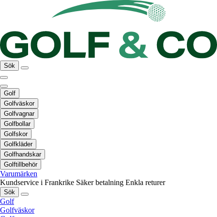
Sök
Golf
Golfväskor
Golfvagnar
Golfbollar
Golfskor
Golfkläder
Golfhandskar
Golftillbehör
Varumärken
Kundservice i Frankrike
Säker betalning
Enkla returer
Sök
Golf
Golfväskor