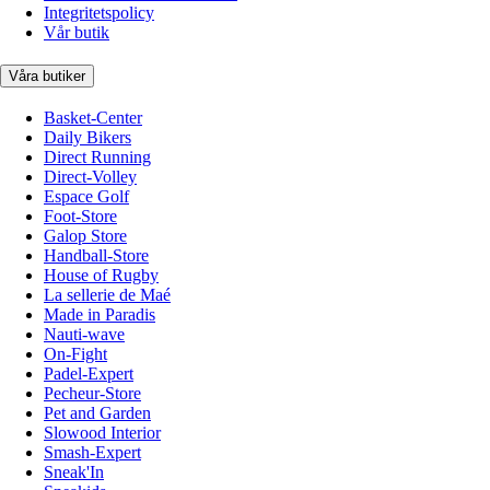
Integritetspolicy
Vår butik
Våra butiker
Basket-Center
Daily Bikers
Direct Running
Direct-Volley
Espace Golf
Foot-Store
Galop Store
Handball-Store
House of Rugby
La sellerie de Maé
Made in Paradis
Nauti-wave
On-Fight
Padel-Expert
Pecheur-Store
Pet and Garden
Slowood Interior
Smash-Expert
Sneak'In