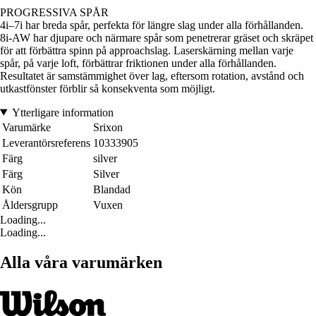
PROGRESSIVA SPÅR
4i–7i har breda spår, perfekta för längre slag under alla förhållanden.
8i-AW har djupare och närmare spår som penetrerar gräset och skräpet
för att förbättra spinn på approachslag. Laserskärning mellan varje
spår, på varje loft, förbättrar friktionen under alla förhållanden.
Resultatet är samstämmighet över lag, eftersom rotation, avstånd och
utkastfönster förblir så konsekventa som möjligt.
Ytterligare information
Varumärke
Srixon
Leverantörsreferens
10333905
Färg
silver
Färg
Silver
Kön
Blandad
Åldersgrupp
Vuxen
Loading...
Loading...
Alla våra varumärken