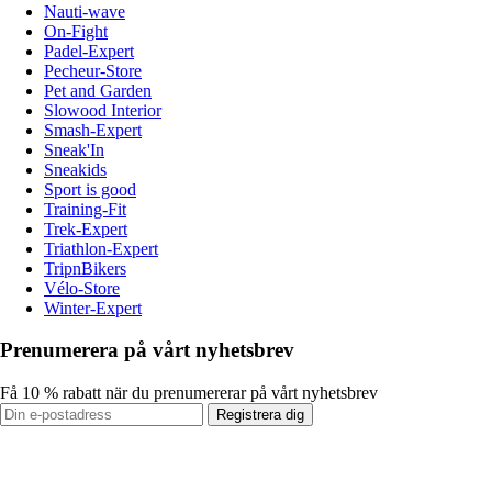
Nauti-wave
On-Fight
Padel-Expert
Pecheur-Store
Pet and Garden
Slowood Interior
Smash-Expert
Sneak'In
Sneakids
Sport is good
Training-Fit
Trek-Expert
Triathlon-Expert
TripnBikers
Vélo-Store
Winter-Expert
Prenumerera på vårt nyhetsbrev
Få 10 % rabatt när du prenumererar på vårt nyhetsbrev
Registrera dig