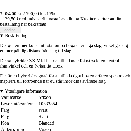
3 064,00 kr
2 590,00 kr
-15%
+129,50 kr
erbjuds pa din nasta bestallning
Krediteras efter att din
bestallning har bekraftats
Loading...
Beskrivning
Det ger en mer konstant rotation på höga eller låga slag, vilket ger dig
en mer pålitlig distans från slag till slag.
Dessa hybrider ZX Mk II har ett tilltalande fotavtryck, en neutral
framvinkel och en fyrkantig tåbox.
Det är en hybrid designad för att tilltala ögat hos en erfaren spelare och
inspirera till förtroende när du står inför dina svåraste slag.
Ytterligare information
Varumärke
Srixon
Leverantörsreferens
10333854
Färg
svart
Färg
Svart
Kön
Blandad
Åldersgrupp
Vuxen