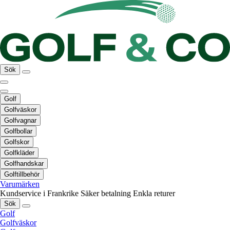
Sök
Golf
Golfväskor
Golfvagnar
Golfbollar
Golfskor
Golfkläder
Golfhandskar
Golftillbehör
Varumärken
Kundservice i Frankrike
Säker betalning
Enkla returer
Sök
Golf
Golfväskor