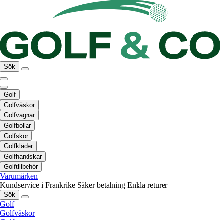
Sök
Golf
Golfväskor
Golfvagnar
Golfbollar
Golfskor
Golfkläder
Golfhandskar
Golftillbehör
Varumärken
Kundservice i Frankrike
Säker betalning
Enkla returer
Sök
Golf
Golfväskor