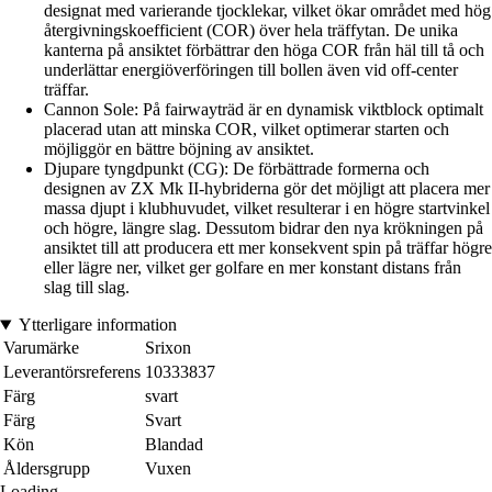
designat med varierande tjocklekar, vilket ökar området med hög
återgivningskoefficient (COR) över hela träffytan. De unika
kanterna på ansiktet förbättrar den höga COR från häl till tå och
underlättar energiöverföringen till bollen även vid off-center
träffar.
Cannon Sole: På fairwayträd är en dynamisk viktblock optimalt
placerad utan att minska COR, vilket optimerar starten och
möjliggör en bättre böjning av ansiktet.
Djupare tyngdpunkt (CG): De förbättrade formerna och
designen av ZX Mk II-hybriderna gör det möjligt att placera mer
massa djupt i klubhuvudet, vilket resulterar i en högre startvinkel
och högre, längre slag. Dessutom bidrar den nya krökningen på
ansiktet till att producera ett mer konsekvent spin på träffar högre
eller lägre ner, vilket ger golfare en mer konstant distans från
slag till slag.
Ytterligare information
Varumärke
Srixon
Leverantörsreferens
10333837
Färg
svart
Färg
Svart
Kön
Blandad
Åldersgrupp
Vuxen
Loading...