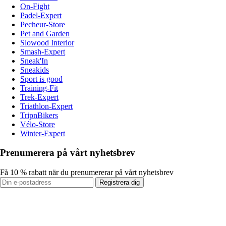
On-Fight
Padel-Expert
Pecheur-Store
Pet and Garden
Slowood Interior
Smash-Expert
Sneak'In
Sneakids
Sport is good
Training-Fit
Trek-Expert
Triathlon-Expert
TripnBikers
Vélo-Store
Winter-Expert
Prenumerera på vårt nyhetsbrev
Få 10 % rabatt när du prenumererar på vårt nyhetsbrev
Registrera dig