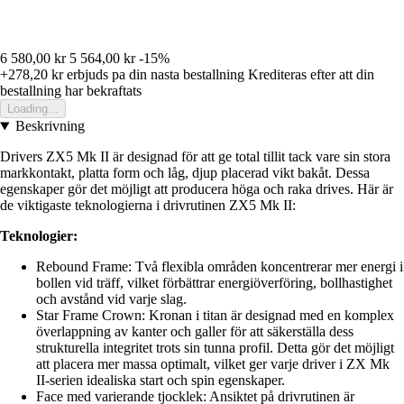
6 580,00 kr
5 564,00 kr
-15%
+278,20 kr
erbjuds pa din nasta bestallning
Krediteras efter att din
bestallning har bekraftats
Loading...
Beskrivning
Drivers ZX5 Mk II är designad för att ge total tillit tack vare sin stora
markkontakt, platta form och låg, djup placerad vikt bakåt. Dessa
egenskaper gör det möjligt att producera höga och raka drives. Här är
de viktigaste teknologierna i drivrutinen ZX5 Mk II:
Teknologier:
Rebound Frame: Två flexibla områden koncentrerar mer energi i
bollen vid träff, vilket förbättrar energiöverföring, bollhastighet
och avstånd vid varje slag.
Star Frame Crown: Kronan i titan är designad med en komplex
överlappning av kanter och galler för att säkerställa dess
strukturella integritet trots sin tunna profil. Detta gör det möjligt
att placera mer massa optimalt, vilket ger varje driver i ZX Mk
II-serien idealiska start och spin egenskaper.
Face med varierande tjocklek: Ansiktet på drivrutinen är