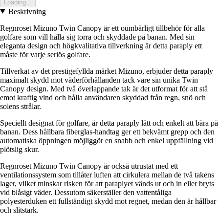
Loading...
Beskrivning
Regnroset Mizuno Twin Canopy är ett oumbärligt tillbehör för alla
golfare som vill hålla sig torra och skyddade på banan. Med sin
eleganta design och högkvalitativa tillverkning är detta paraply ett
måste för varje seriös golfare.
Tillverkat av det prestigefyllda märket Mizuno, erbjuder detta paraply
maximalt skydd mot väderförhållanden tack vare sin unika Twin
Canopy design. Med två överlappande tak är det utformat för att stå
emot kraftig vind och hålla användaren skyddad från regn, snö och
solens strålar.
Speciellt designat för golfare, är detta paraply lätt och enkelt att bära på
banan. Dess hållbara fiberglas-handtag ger ett bekvämt grepp och den
automatiska öppningen möjliggör en snabb och enkel uppfällning vid
plötslig skur.
Regnroset Mizuno Twin Canopy är också utrustat med ett
ventilationssystem som tillåter luften att cirkulera mellan de två takens
lager, vilket minskar risken för att paraplyet vänds ut och in eller bryts
vid blåsigt väder. Dessutom säkerställer den vattentåliga
polyesterduken ett fullständigt skydd mot regnet, medan den är hållbar
och slitstark.