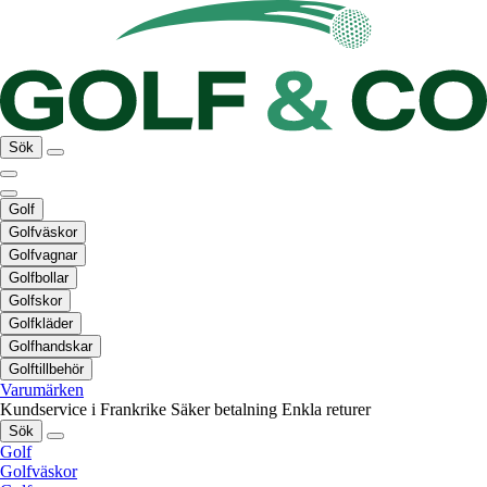
Sök
Golf
Golfväskor
Golfvagnar
Golfbollar
Golfskor
Golfkläder
Golfhandskar
Golftillbehör
Varumärken
Kundservice i Frankrike
Säker betalning
Enkla returer
Sök
Golf
Golfväskor