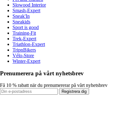
Slowood Interior
Smash-Expert
Sneak'In
Sneakids
Sport is good
Training-Fit
Trek-Expert
Triathlon-Expert
TripnBikers
Vélo-Store
Winter-Expert
Prenumerera på vårt nyhetsbrev
Få 10 % rabatt när du prenumererar på vårt nyhetsbrev
Registrera dig