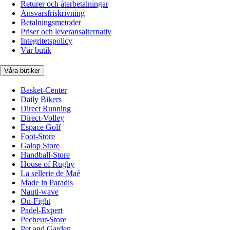
Returer och återbetalningar
Ansvarsfriskrivning
Betalningsmetoder
Priser och leveransalternativ
Integritetspolicy
Vår butik
Våra butiker
Basket-Center
Daily Bikers
Direct Running
Direct-Volley
Espace Golf
Foot-Store
Galop Store
Handball-Store
House of Rugby
La sellerie de Maé
Made in Paradis
Nauti-wave
On-Fight
Padel-Expert
Pecheur-Store
Pet and Garden