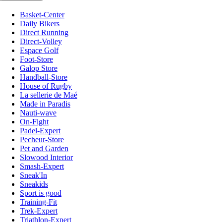
Basket-Center
Daily Bikers
Direct Running
Direct-Volley
Espace Golf
Foot-Store
Galop Store
Handball-Store
House of Rugby
La sellerie de Maé
Made in Paradis
Nauti-wave
On-Fight
Padel-Expert
Pecheur-Store
Pet and Garden
Slowood Interior
Smash-Expert
Sneak'In
Sneakids
Sport is good
Training-Fit
Trek-Expert
Triathlon-Expert