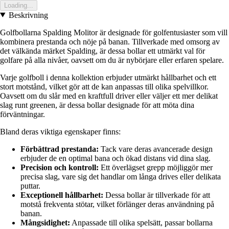
Loading...
Beskrivning
Golfbollarna Spalding Molitor är designade för golfentusiaster som vill
kombinera prestanda och nöje på banan. Tillverkade med omsorg av
det välkända märket Spalding, är dessa bollar ett utmärkt val för
golfare på alla nivåer, oavsett om du är nybörjare eller erfaren spelare.
Varje golfboll i denna kollektion erbjuder utmärkt hållbarhet och ett
stort motstånd, vilket gör att de kan anpassas till olika spelvillkor.
Oavsett om du slår med en kraftfull driver eller väljer ett mer delikat
slag runt greenen, är dessa bollar designade för att möta dina
förväntningar.
Bland deras viktiga egenskaper finns:
Förbättrad prestanda:
Tack vare deras avancerade design
erbjuder de en optimal bana och ökad distans vid dina slag.
Precision och kontroll:
Ett överlägset grepp möjliggör mer
precisa slag, vare sig det handlar om långa drives eller delikata
puttar.
Exceptionell hållbarhet:
Dessa bollar är tillverkade för att
motstå frekventa stötar, vilket förlänger deras användning på
banan.
Mångsidighet:
Anpassade till olika spelsätt, passar bollarna