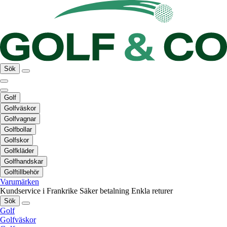
Sök
Golf
Golfväskor
Golfvagnar
Golfbollar
Golfskor
Golfkläder
Golfhandskar
Golftillbehör
Varumärken
Kundservice i Frankrike
Säker betalning
Enkla returer
Sök
Golf
Golfväskor