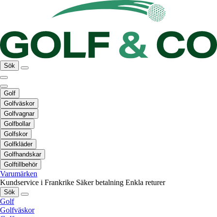
Sök
Golf
Golfväskor
Golfvagnar
Golfbollar
Golfskor
Golfkläder
Golfhandskar
Golftillbehör
Varumärken
Kundservice i Frankrike
Säker betalning
Enkla returer
Sök
Golf
Golfväskor