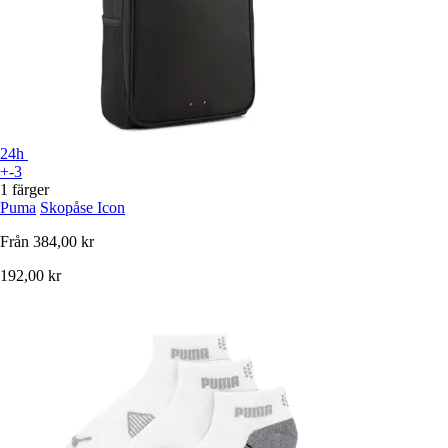
24h
+-3
1 färger
Puma
Skopåse Icon
Från
384,00 kr
192,00 kr