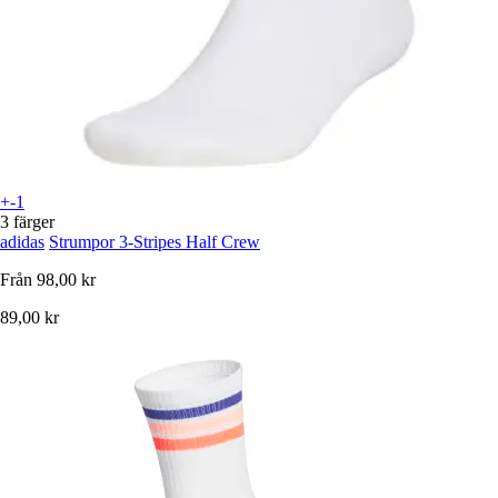
+-1
3 färger
adidas
Strumpor 3-Stripes Half Crew
Från
98,00 kr
89,00 kr