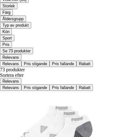
Storlek
Färg
Åldersgrupp
Typ av produkt
Kön
Sport
Pris
Se 73 produkter
Relevans
Relevans
Pris stigande
Pris fallande
Rabatt
73 produkter
Sortera efter
Relevans
Relevans
Pris stigande
Pris fallande
Rabatt