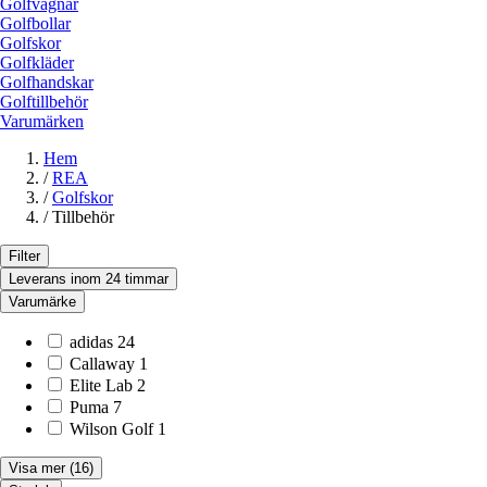
Golfvagnar
Golfbollar
Golfskor
Golfkläder
Golfhandskar
Golftillbehör
Varumärken
Hem
/
REA
/
Golfskor
/
Tillbehör
Filter
Leverans inom 24 timmar
Varumärke
adidas
24
Callaway
1
Elite Lab
2
Puma
7
Wilson Golf
1
Visa mer
(16)