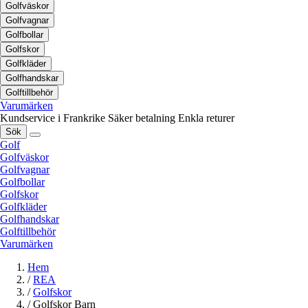
Golfväskor
Golfvagnar
Golfbollar
Golfskor
Golfkläder
Golfhandskar
Golftillbehör
Varumärken
Kundservice i Frankrike
Säker betalning
Enkla returer
Sök
Golf
Golfväskor
Golfvagnar
Golfbollar
Golfskor
Golfkläder
Golfhandskar
Golftillbehör
Varumärken
Hem
/
REA
/
Golfskor
/
Golfskor Barn