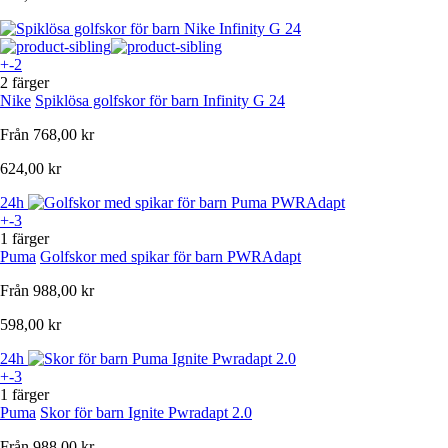
+-2
2 färger
Nike
Spiklösa golfskor för barn Infinity G 24
Från
768,00 kr
624,00 kr
24h
+-3
1 färger
Puma
Golfskor med spikar för barn PWRAdapt
Från
988,00 kr
598,00 kr
24h
+-3
1 färger
Puma
Skor för barn Ignite Pwradapt 2.0
Från
988,00 kr