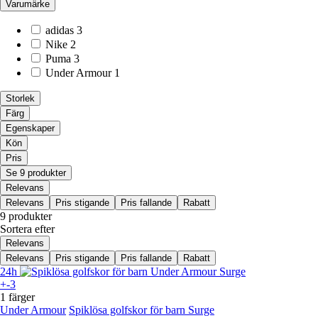
Varumärke
adidas
3
Nike
2
Puma
3
Under Armour
1
Storlek
Färg
Egenskaper
Kön
Pris
Se 9 produkter
Relevans
Relevans
Pris stigande
Pris fallande
Rabatt
9 produkter
Sortera efter
Relevans
Relevans
Pris stigande
Pris fallande
Rabatt
24h
+-3
1 färger
Under Armour
Spiklösa golfskor för barn Surge