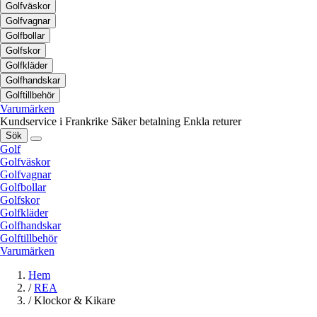
Golfväskor
Golfvagnar
Golfbollar
Golfskor
Golfkläder
Golfhandskar
Golftillbehör
Varumärken
Kundservice i Frankrike
Säker betalning
Enkla returer
Sök
Golf
Golfväskor
Golfvagnar
Golfbollar
Golfskor
Golfkläder
Golfhandskar
Golftillbehör
Varumärken
Hem
/
REA
/
Klockor & Kikare