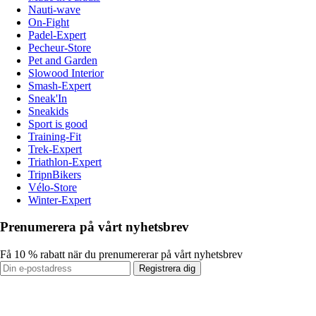
Nauti-wave
On-Fight
Padel-Expert
Pecheur-Store
Pet and Garden
Slowood Interior
Smash-Expert
Sneak'In
Sneakids
Sport is good
Training-Fit
Trek-Expert
Triathlon-Expert
TripnBikers
Vélo-Store
Winter-Expert
Prenumerera på vårt nyhetsbrev
Få 10 % rabatt när du prenumererar på vårt nyhetsbrev
Registrera dig