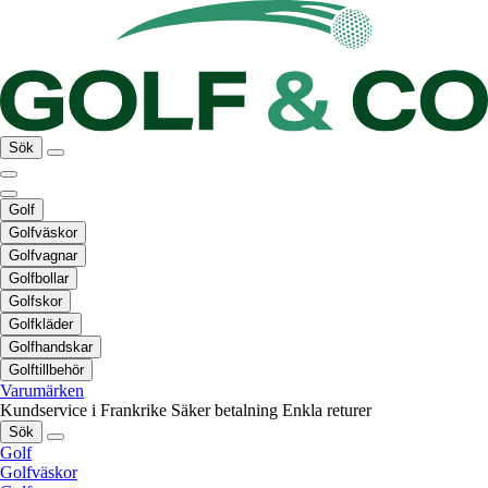
Sök
Golf
Golfväskor
Golfvagnar
Golfbollar
Golfskor
Golfkläder
Golfhandskar
Golftillbehör
Varumärken
Kundservice i Frankrike
Säker betalning
Enkla returer
Sök
Golf
Golfväskor