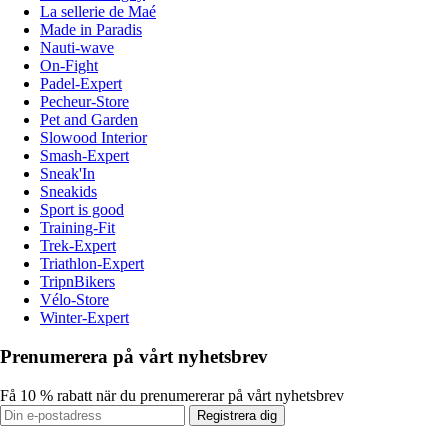
La sellerie de Maé
Made in Paradis
Nauti-wave
On-Fight
Padel-Expert
Pecheur-Store
Pet and Garden
Slowood Interior
Smash-Expert
Sneak'In
Sneakids
Sport is good
Training-Fit
Trek-Expert
Triathlon-Expert
TripnBikers
Vélo-Store
Winter-Expert
Prenumerera på vårt nyhetsbrev
Få 10 % rabatt när du prenumererar på vårt nyhetsbrev
Registrera dig