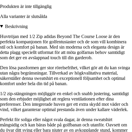
Produkten är inte tillgänglig
Alla varianter är slutsålda
Beskrivning
Huvtröjan med 1/2 Zip adidas Beyond The Course Loose är den
perfekta kompanjonen för golfentusiaster och de som vill kombinera
stil och komfort på banan. Med sin moderna och eleganta design är
detta plagg speciellt utformat för att möta golfarnas behov samtidigt
som det ger en avslappnad touch till din garderob.
Den lösa passformen ger stor rörelsefrihet, vilket gör att du kan svinga
utan några begränsningar. Tillverkad av högkvalitativa material,
säkerställer denna sweatshirt en exceptionell följsamhet och optimal
komfort under hela din tid på banan.
1/2 zip-stängningen möjliggör en enkel och snabb justering, samtidigt
som den erbjuder möjlighet att reglera ventilationen efter dina
preferenser. Den integrerade huven ger ett extra skydd mot väder och
vind, vilket garanterar optimal prestanda även under kallare väderlek.
Perfekt för soliga eller något svala dagar, är denna sweatshirt
mångsidig och kan bäras både på golfbanan och utanför. Oavsett om
du övar ditt sving eller bara njuter av en avkopplande stund, kommer