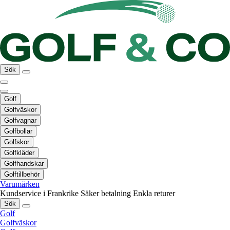
Sök
Golf
Golfväskor
Golfvagnar
Golfbollar
Golfskor
Golfkläder
Golfhandskar
Golftillbehör
Varumärken
Kundservice i Frankrike
Säker betalning
Enkla returer
Sök
Golf
Golfväskor