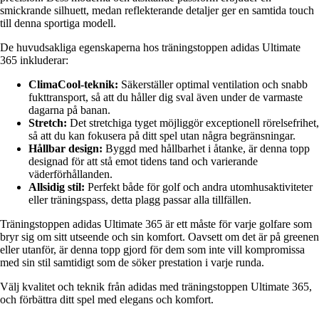
smickrande silhuett, medan reflekterande detaljer ger en samtida touch
till denna sportiga modell.
De huvudsakliga egenskaperna hos träningstoppen adidas Ultimate
365 inkluderar:
ClimaCool-teknik:
Säkerställer optimal ventilation och snabb
fukttransport, så att du håller dig sval även under de varmaste
dagarna på banan.
Stretch:
Det stretchiga tyget möjliggör exceptionell rörelsefrihet,
så att du kan fokusera på ditt spel utan några begränsningar.
Hållbar design:
Byggd med hållbarhet i åtanke, är denna topp
designad för att stå emot tidens tand och varierande
väderförhållanden.
Allsidig stil:
Perfekt både för golf och andra utomhusaktiviteter
eller träningspass, detta plagg passar alla tillfällen.
Träningstoppen adidas Ultimate 365 är ett måste för varje golfare som
bryr sig om sitt utseende och sin komfort. Oavsett om det är på greenen
eller utanför, är denna topp gjord för dem som inte vill kompromissa
med sin stil samtidigt som de söker prestation i varje runda.
Välj kvalitet och teknik från adidas med träningstoppen Ultimate 365,
och förbättra ditt spel med elegans och komfort.