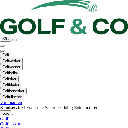
Sök
Golf
Golfväskor
Golfvagnar
Golfbollar
Golfskor
Golfkläder
Golfhandskar
Golftillbehör
Varumärken
Kundservice i Frankrike
Säker betalning
Enkla returer
Sök
Golf
Golfväskor