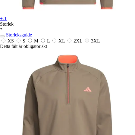
+-1
Storlek
*
Storleksguide
XS
S
M
L
XL
2XL
3XL
Detta fält är obligatoriskt