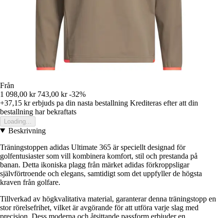
Från
1 098,00 kr
743,00 kr
-32%
+37,15 kr
erbjuds pa din nasta bestallning
Krediteras efter att din
bestallning har bekraftats
Loading...
Beskrivning
Träningstoppen adidas Ultimate 365 är speciellt designad för
golfentusiaster som vill kombinera komfort, stil och prestanda på
banan. Detta ikoniska plagg från märket adidas förkroppsligar
självförtroende och elegans, samtidigt som det uppfyller de högsta
kraven från golfare.
Tillverkad av högkvalitativa material, garanterar denna träningstopp en
stor rörelsefrihet, vilket är avgörande för att utföra varje slag med
precision. Dess moderna och åtsittande passform erbjuder en