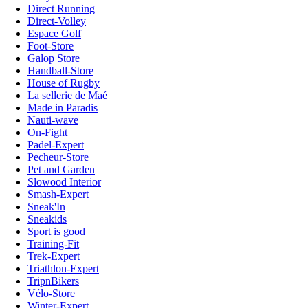
Direct Running
Direct-Volley
Espace Golf
Foot-Store
Galop Store
Handball-Store
House of Rugby
La sellerie de Maé
Made in Paradis
Nauti-wave
On-Fight
Padel-Expert
Pecheur-Store
Pet and Garden
Slowood Interior
Smash-Expert
Sneak'In
Sneakids
Sport is good
Training-Fit
Trek-Expert
Triathlon-Expert
TripnBikers
Vélo-Store
Winter-Expert