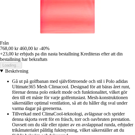
Från
768,00 kr
460,00 kr
-40%
+23,00 kr
erbjuds pa din nasta bestallning
Krediteras efter att din
bestallning har bekraftats
Loading...
Beskrivning
Gå ut på golfbanan med självförtroende och stil i Polo adidas
Ultimate365 Mesh Climacool. Designad för att bäras året runt,
förenar denna polo enkelt mode och funktionalitet, vilket gör
den till ett måste för varje golfentusiast. Mesh-konstruktionen
säkerställer optimal ventilation, så att du håller dig sval under
varma dagar på greenerna.
Tillverkad med ClimaCool-teknologi, avlägsnar och sprider
denna skjorta svett för en fräsch, torr och oavbruten prestation.
Oavsett om du slår eller njuter av en avslappnad runda, erbjuder
trikåmaterialet pålitlig fuktstyrning, vilket säkerställer att du