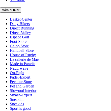
Våra butiker
Basket-Center
Daily Bikers
Direct Running
Direct-Volley
Espace Golf
Foot-Store
Galop Store
Handball-Store
House of Rugby
La sellerie de Maé
Made in Paradis
Nauti-wave
On-Fight
Padel-Expert
Pecheur-Store
Pet and Garden
Slowood Interior
Smash-Expert
Sneak'In
Sneakids
Sport is good