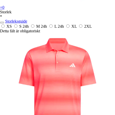
+0
Storlek
*
Storleksguide
XS
S
24h
M
24h
L
24h
XL
2XL
Detta fält är obligatoriskt