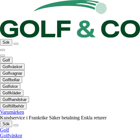
Sök
Golf
Golfväskor
Golfvagnar
Golfbollar
Golfskor
Golfkläder
Golfhandskar
Golftillbehör
Varumärken
Kundservice i Frankrike
Säker betalning
Enkla returer
Sök
Golf
Golfväskor