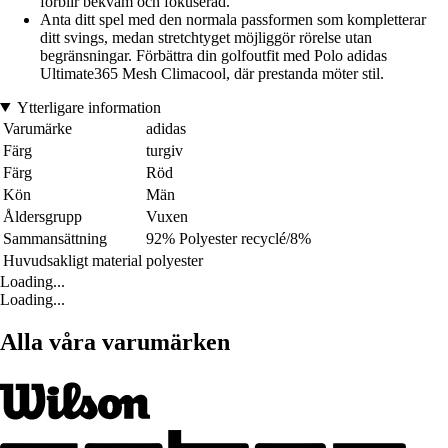
förblir bekväm och fokuserad.
Anta ditt spel med den normala passformen som kompletterar
ditt svings, medan stretchtyget möjliggör rörelse utan
begränsningar. Förbättra din golfoutfit med Polo adidas
Ultimate365 Mesh Climacool, där prestanda möter stil.
Ytterligare information
Varumärke
adidas
Färg
turgiv
Färg
Röd
Kön
Män
Åldersgrupp
Vuxen
Sammansättning
92% Polyester recyclé/8%
Huvudsakligt material
polyester
Loading...
Loading...
Alla våra varumärken