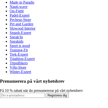
Made in Paradis
Nauti-wave
On-Fight
Padel-Expert
Pecheur-Store
Pet and Garden
Slowood Interior
Smash-Expert
Sneak'In
Sneakids
Sport is good
Training-Fit
Trek-Expert
Triathlon-Expert
TripnBikers
Vélo-Store
Winter-Expert
Prenumerera på vårt nyhetsbrev
Få 10 % rabatt när du prenumererar på vårt nyhetsbrev
Registrera dig