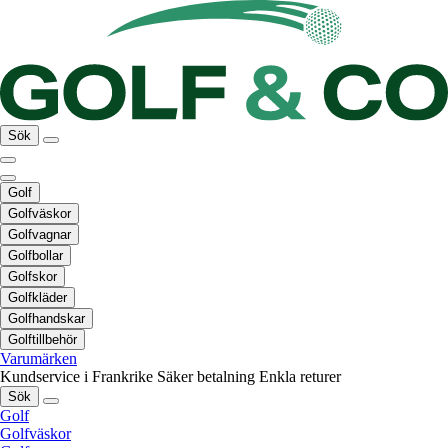
Sök
Golf
Golfväskor
Golfvagnar
Golfbollar
Golfskor
Golfkläder
Golfhandskar
Golftillbehör
Varumärken
Kundservice i Frankrike
Säker betalning
Enkla returer
Sök
Golf
Golfväskor