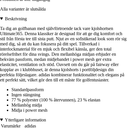
Alla varianter är slutsålda
Beskrivning
Ta dig an golfbanan med självförtroende tack vare kjolshortsen
Ultimate365. Denna klassiker är designad för att ge dig komfort och
stil från första tee till sista putt. Njut av en sofistikerad look som rör sig
med dig, så att du kan fokusera på ditt spel. Tillverkad i
interlockmaterial för en mjuk och flexibel känsla, ger den total
rörelsefrihet för dina svings. Den mellanhöga midjan erbjuder en
bekväm passform, medan midjebandet i power mesh ger extra
elasticitet, ventilation och stöd. Oavsett om du går på fairway eller
kopplar av i klubbhuset, är denna kjolshorts i portföljdesign din
perfekta följeslagare. adidas kombinerar funktionalitet och elegans på
ett perfekt sätt, vilket gör den till ett måste för golfentusiaster.
Standardpassform
Ingen stängning
77 % polyester (100 % återvunnen), 23 % elastan
Mellanhög midja
Midja i power mesh
Ytterligare information
Varumärke
adidas