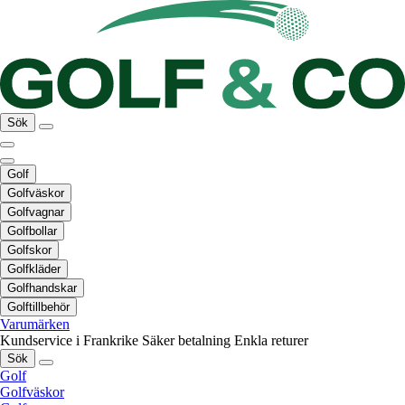
Sök
Golf
Golfväskor
Golfvagnar
Golfbollar
Golfskor
Golfkläder
Golfhandskar
Golftillbehör
Varumärken
Kundservice i Frankrike
Säker betalning
Enkla returer
Sök
Golf
Golfväskor