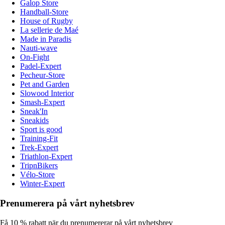
Galop Store
Handball-Store
House of Rugby
La sellerie de Maé
Made in Paradis
Nauti-wave
On-Fight
Padel-Expert
Pecheur-Store
Pet and Garden
Slowood Interior
Smash-Expert
Sneak'In
Sneakids
Sport is good
Training-Fit
Trek-Expert
Triathlon-Expert
TripnBikers
Vélo-Store
Winter-Expert
Prenumerera på vårt nyhetsbrev
Få 10 % rabatt när du prenumererar på vårt nyhetsbrev