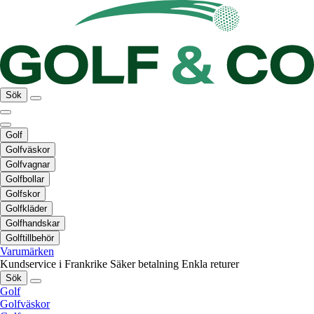
Sök
Golf
Golfväskor
Golfvagnar
Golfbollar
Golfskor
Golfkläder
Golfhandskar
Golftillbehör
Varumärken
Kundservice i Frankrike
Säker betalning
Enkla returer
Sök
Golf
Golfväskor