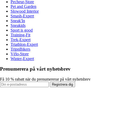
Pecheur-Store
Pet and Garden
Slowood Interior
Smash-Expert
Sneak'In
Sneakids
Sport is good
Training-Fit
Trek-Expert
Triathlon-Expert
TripnBikers
Vélo-Store
Winter-Expert
Prenumerera på vårt nyhetsbrev
Få 10 % rabatt när du prenumererar på vårt nyhetsbrev
Registrera dig