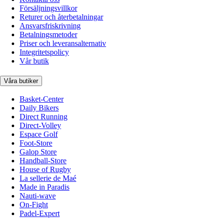
Försäljningsvillkor
Returer och återbetalningar
Ansvarsfriskrivning
Betalningsmetoder
Priser och leveransalternativ
Integritetspolicy
Vår butik
Våra butiker
Basket-Center
Daily Bikers
Direct Running
Direct-Volley
Espace Golf
Foot-Store
Galop Store
Handball-Store
House of Rugby
La sellerie de Maé
Made in Paradis
Nauti-wave
On-Fight
Padel-Expert