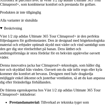
Affrontez le parcours avec la Veste 1/2 zip adidas Ultimate 365 Tour
Climaproof+, som kombinerar komfort och prestanda för golfare.
Produkten är inte tillgänglig
Alla varianter är slutsålda
Beskrivning
Väst 1/2 zip adidas Ultimate 365 Tour Climaproof+ är den perfekta
följeslagaren för golfentusiaster. Den är designad med högteknologiska
material och erbjuder optimalt skydd mot väder och vind samtidigt som
den ger dig stor rörelsefrihet på banan. Dess lätthet och
andningsförmåga är stora fördelar för en bekväm upplevelse oavsett
väder.
Denna innovativa jacka har Climaproof+-teknologin, som håller dig
torr och skyddad från vinden. Oavsett om du står inför regn eller kyla
kommer din komfort att bevaras. Designen med halv dragkedja
möjliggör enkel åtkomst och justerbar ventilation, så att du kan anpassa
dig efter föränderliga förhållanden.
De främsta egenskaperna hos Väst 1/2 zip adidas Ultimate 365 Tour
Climaproof+ inkluderar:
Prestandamaterial:
Tillverkad av tekniska tyger som