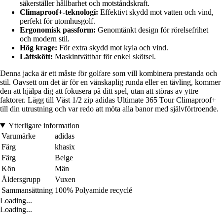
säkerställer hållbarhet och motståndskraft.
Climaproof+-teknologi:
Effektivt skydd mot vatten och vind,
perfekt för utomhusgolf.
Ergonomisk passform:
Genomtänkt design för rörelsefrihet
och modern stil.
Hög krage:
För extra skydd mot kyla och vind.
Lättskött:
Maskintvättbar för enkel skötsel.
Denna jacka är ett måste för golfare som vill kombinera prestanda och
stil. Oavsett om det är för en vänskaplig runda eller en tävling, kommer
den att hjälpa dig att fokusera på ditt spel, utan att störas av yttre
faktorer. Lägg till Väst 1/2 zip adidas Ultimate 365 Tour Climaproof+
till din utrustning och var redo att möta alla banor med självförtroende.
Ytterligare information
Varumärke
adidas
Färg
khasix
Färg
Beige
Kön
Män
Åldersgrupp
Vuxen
Sammansättning
100% Polyamide recyclé
Loading...
Loading...