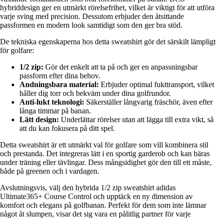
hybriddesign ger en utmärkt rörelsefrihet, vilket är viktigt för att utföra
varje sving med precision. Dessutom erbjuder den åtsittande
passformen en modern look samtidigt som den ger bra stöd.
De tekniska egenskaperna hos detta sweatshirt gör det särskilt lämpligt
för golfare:
1/2 zip:
Gör det enkelt att ta på och ger en anpassningsbar
passform efter dina behov.
Andningsbara material:
Erbjuder optimal fukttransport, vilket
håller dig torr och bekväm under dina golfrundor.
Anti-lukt teknologi:
Säkerställer långvarig fräschör, även efter
långa timmar på banan.
Lätt design:
Underlättar rörelser utan att lägga till extra vikt, så
att du kan fokusera på ditt spel.
Detta sweatshirt är ett utmärkt val för golfare som vill kombinera stil
och prestanda. Det integreras lätt i en sportig garderob och kan bäras
under träning eller tävlingar. Dess mångsidighet gör den till ett måste,
både på greenen och i vardagen.
Avslutningsvis, välj den hybrida 1/2 zip sweatshirt adidas
Ultimate365+ Course Control och upptäck en ny dimension av
komfort och elegans på golfbanan. Perfekt för dem som inte lämnar
något åt slumpen, visar det sig vara en pålitlig partner för varje