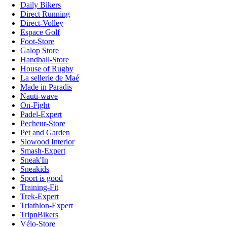
Daily Bikers
Direct Running
Direct-Volley
Espace Golf
Foot-Store
Galop Store
Handball-Store
House of Rugby
La sellerie de Maé
Made in Paradis
Nauti-wave
On-Fight
Padel-Expert
Pecheur-Store
Pet and Garden
Slowood Interior
Smash-Expert
Sneak'In
Sneakids
Sport is good
Training-Fit
Trek-Expert
Triathlon-Expert
TripnBikers
Vélo-Store