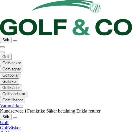
Sök
Golf
Golfväskor
Golfvagnar
Golfbollar
Golfskor
Golfkläder
Golfhandskar
Golftillbehör
Varumärken
Kundservice i Frankrike
Säker betalning
Enkla returer
Sök
Golf
Golfväskor