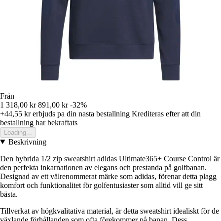
Från
1 318,00 kr
891,00 kr
-32%
+44,55 kr
erbjuds pa din nasta bestallning
Krediteras efter att din
bestallning har bekraftats
Loading...
Beskrivning
Den hybrida 1/2 zip sweatshirt adidas Ultimate365+ Course Control är
den perfekta inkarnationen av elegans och prestanda på golfbanan.
Designad av ett välrenommerat märke som adidas, förenar detta plagg
komfort och funktionalitet för golfentusiaster som alltid vill ge sitt
bästa.
Tillverkat av högkvalitativa material, är detta sweatshirt idealiskt för de
växlande förhållanden som ofta förekommer på banan. Dess