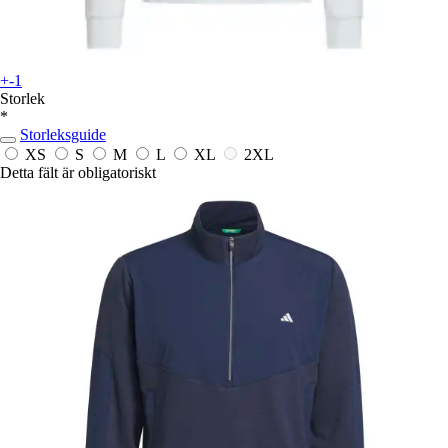
+-1
Storlek
*
Storleksguide
XS
S
M
L
XL
2XL
Detta fält är obligatoriskt