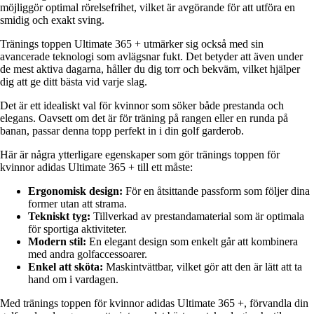
möjliggör optimal rörelsefrihet, vilket är avgörande för att utföra en
smidig och exakt sving.
Tränings toppen Ultimate 365 + utmärker sig också med sin
avancerade teknologi som avlägsnar fukt. Det betyder att även under
de mest aktiva dagarna, håller du dig torr och bekväm, vilket hjälper
dig att ge ditt bästa vid varje slag.
Det är ett idealiskt val för kvinnor som söker både prestanda och
elegans. Oavsett om det är för träning på rangen eller en runda på
banan, passar denna topp perfekt in i din golf garderob.
Här är några ytterligare egenskaper som gör tränings toppen för
kvinnor adidas Ultimate 365 + till ett måste:
Ergonomisk design:
För en åtsittande passform som följer dina
former utan att strama.
Tekniskt tyg:
Tillverkad av prestandamaterial som är optimala
för sportiga aktiviteter.
Modern stil:
En elegant design som enkelt går att kombinera
med andra golfaccessoarer.
Enkel att sköta:
Maskintvättbar, vilket gör att den är lätt att ta
hand om i vardagen.
Med tränings toppen för kvinnor adidas Ultimate 365 +, förvandla din