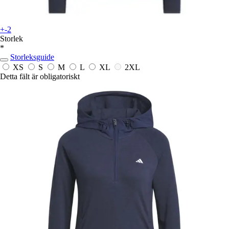
+-2
Storlek
*
Storleksguide
XS
S
M
L
XL
2XL
Detta fält är obligatoriskt