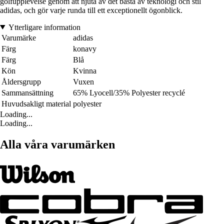
golfupplevelse genom att njuta av det bästa av teknologi och stil
adidas, och gör varje runda till ett exceptionellt ögonblick.
Ytterligare information
Varumärke
adidas
Färg
konavy
Färg
Blå
Kön
Kvinna
Åldersgrupp
Vuxen
Sammansättning
65% Lyocell/35% Polyester recyclé
Huvudsakligt material
polyester
Loading...
Loading...
Alla våra varumärken