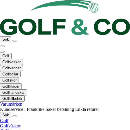
Sök
Golf
Golfväskor
Golfvagnar
Golfbollar
Golfskor
Golfkläder
Golfhandskar
Golftillbehör
Varumärken
Kundservice i Frankrike
Säker betalning
Enkla returer
Sök
Golf
Golfväskor