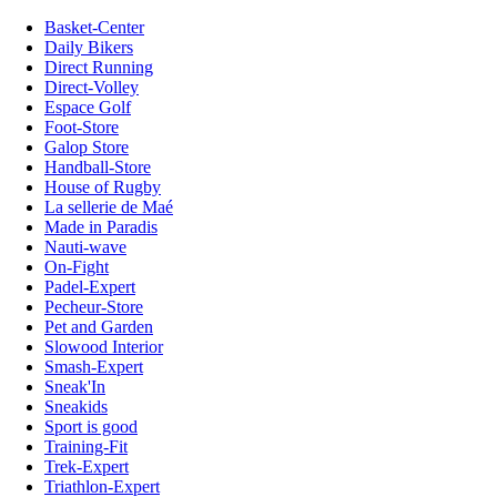
Basket-Center
Daily Bikers
Direct Running
Direct-Volley
Espace Golf
Foot-Store
Galop Store
Handball-Store
House of Rugby
La sellerie de Maé
Made in Paradis
Nauti-wave
On-Fight
Padel-Expert
Pecheur-Store
Pet and Garden
Slowood Interior
Smash-Expert
Sneak'In
Sneakids
Sport is good
Training-Fit
Trek-Expert
Triathlon-Expert