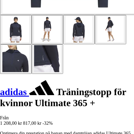
adidas
Träningstopp för
kvinnor Ultimate 365 +
Från
1 208,00 kr
817,00 kr
-32%
Optimera din prestation på banan med damtröjan adidas Ultimate 365