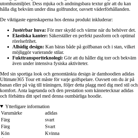
utomhusmiljöer. Dess mjuka och andningsbara textur gör att du kan
hålla dig bekväm under dina golfrundor, oavsett väderförhållanden.
De viktigaste egenskaperna hos denna produkt inkluderar:
Justérbar huva:
För mer skydd och värme när du behöver det.
Elastiska kanter:
Säkerställer en perfekt passform och optimal
rörelsefrihet.
Allsidig design:
Kan bäras både på golfbanan och i stan, vilket
möjliggör varierande stilar.
Fukttransportteknologi:
Gör att du håller dig torr och bekväm
även under intensiva fysiska aktiviteter.
Med sin sportiga look och genomtänkta design är damhoodien adidas
Ultimate365 Tour ett måste för varje golfspelare. Oavsett om du är på
banan eller på väg till träningen, följer detta plagg med dig med stil och
komfort. Anta lagetanda och den prestation som kännetecknar adidas
och förbättra ditt spel med denna oumbärliga hoodie.
Ytterligare information
Varumärke
adidas
Färg
svart
Färg
Svart
Kön
Kvinna