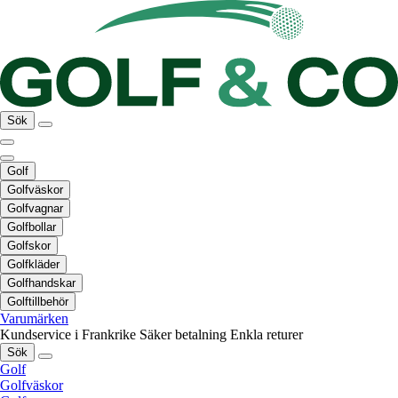
Sök
Golf
Golfväskor
Golfvagnar
Golfbollar
Golfskor
Golfkläder
Golfhandskar
Golftillbehör
Varumärken
Kundservice i Frankrike
Säker betalning
Enkla returer
Sök
Golf
Golfväskor