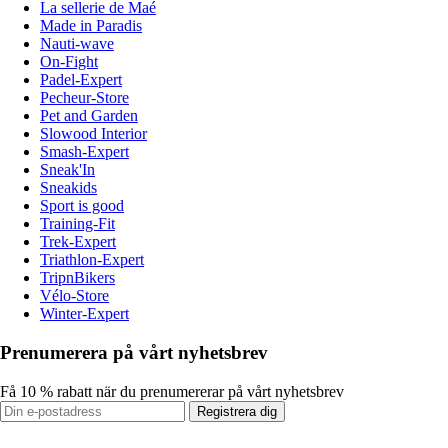
La sellerie de Maé
Made in Paradis
Nauti-wave
On-Fight
Padel-Expert
Pecheur-Store
Pet and Garden
Slowood Interior
Smash-Expert
Sneak'In
Sneakids
Sport is good
Training-Fit
Trek-Expert
Triathlon-Expert
TripnBikers
Vélo-Store
Winter-Expert
Prenumerera på vårt nyhetsbrev
Få 10 % rabatt när du prenumererar på vårt nyhetsbrev
Registrera dig