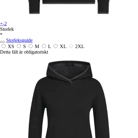
+-2
Storlek
*
Storleksguide
XS
S
M
L
XL
2XL
Detta fält är obligatoriskt