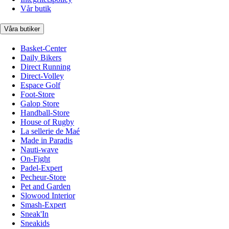
Vår butik
Våra butiker
Basket-Center
Daily Bikers
Direct Running
Direct-Volley
Espace Golf
Foot-Store
Galop Store
Handball-Store
House of Rugby
La sellerie de Maé
Made in Paradis
Nauti-wave
On-Fight
Padel-Expert
Pecheur-Store
Pet and Garden
Slowood Interior
Smash-Expert
Sneak'In
Sneakids