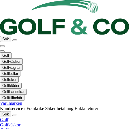
Sök
Golf
Golfväskor
Golfvagnar
Golfbollar
Golfskor
Golfkläder
Golfhandskar
Golftillbehör
Varumärken
Kundservice i Frankrike
Säker betalning
Enkla returer
Sök
Golf
Golfväskor