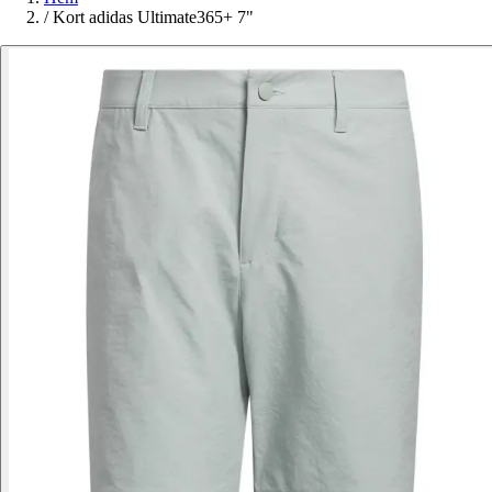
/
Kort adidas Ultimate365+ 7"