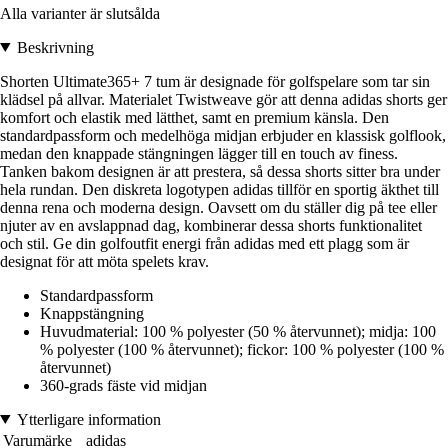
Alla varianter är slutsålda
Beskrivning
Shorten Ultimate365+ 7 tum är designade för golfspelare som tar sin
klädsel på allvar. Materialet Twistweave gör att denna adidas shorts ger
komfort och elastik med lätthet, samt en premium känsla. Den
standardpassform och medelhöga midjan erbjuder en klassisk golflook,
medan den knappade stängningen lägger till en touch av finess.
Tanken bakom designen är att prestera, så dessa shorts sitter bra under
hela rundan. Den diskreta logotypen adidas tillför en sportig äkthet till
denna rena och moderna design. Oavsett om du ställer dig på tee eller
njuter av en avslappnad dag, kombinerar dessa shorts funktionalitet
och stil. Ge din golfoutfit energi från adidas med ett plagg som är
designat för att möta spelets krav.
Standardpassform
Knappstängning
Huvudmaterial: 100 % polyester (50 % återvunnet); midja: 100
% polyester (100 % återvunnet); fickor: 100 % polyester (100 %
återvunnet)
360-grads fäste vid midjan
Ytterligare information
Varumärke
adidas