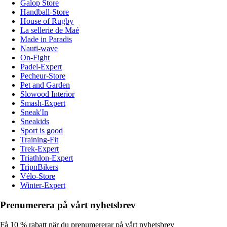
Galop Store
Handball-Store
House of Rugby
La sellerie de Maé
Made in Paradis
Nauti-wave
On-Fight
Padel-Expert
Pecheur-Store
Pet and Garden
Slowood Interior
Smash-Expert
Sneak'In
Sneakids
Sport is good
Training-Fit
Trek-Expert
Triathlon-Expert
TripnBikers
Vélo-Store
Winter-Expert
Prenumerera på vårt nyhetsbrev
Få 10 % rabatt när du prenumererar på vårt nyhetsbrev