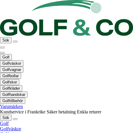
Sök
Golf
Golfväskor
Golfvagnar
Golfbollar
Golfskor
Golfkläder
Golfhandskar
Golftillbehör
Varumärken
Kundservice i Frankrike
Säker betalning
Enkla returer
Sök
Golf
Golfväskor