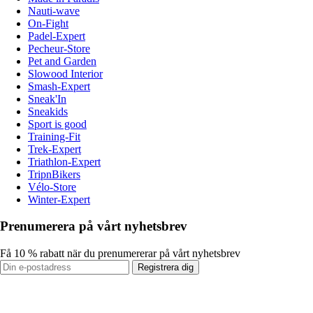
Nauti-wave
On-Fight
Padel-Expert
Pecheur-Store
Pet and Garden
Slowood Interior
Smash-Expert
Sneak'In
Sneakids
Sport is good
Training-Fit
Trek-Expert
Triathlon-Expert
TripnBikers
Vélo-Store
Winter-Expert
Prenumerera på vårt nyhetsbrev
Få 10 % rabatt när du prenumererar på vårt nyhetsbrev
Registrera dig