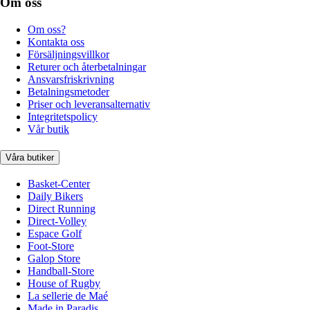
Om oss
Om oss?
Kontakta oss
Försäljningsvillkor
Returer och återbetalningar
Ansvarsfriskrivning
Betalningsmetoder
Priser och leveransalternativ
Integritetspolicy
Vår butik
Våra butiker
Basket-Center
Daily Bikers
Direct Running
Direct-Volley
Espace Golf
Foot-Store
Galop Store
Handball-Store
House of Rugby
La sellerie de Maé
Made in Paradis