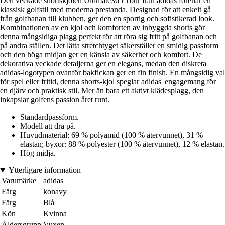
Den veckade shortskjolen Ultimate365 Tour från adidas förenar en
klassisk golfstil med moderna prestanda. Designad för att enkelt gå
från golfbanan till klubben, ger den en sportig och sofistikerad look.
Kombinationen av en kjol och komforten av inbyggda shorts gör
denna mångsidiga plagg perfekt för att röra sig fritt på golfbanan och
på andra ställen. Det lätta stretchtyget säkerställer en smidig passform
och den höga midjan ger en känsla av säkerhet och komfort. De
dekorativa veckade detaljerna ger en elegans, medan den diskreta
adidas-logotypen ovanför bakfickan ger en fin finish. En mångsidig val
för spel eller fritid, denna shorts-kjol speglar adidas' engagemang för
en djärv och praktisk stil. Mer än bara ett aktivt klädesplagg, den
inkapslar golfens passion året runt.
Standardpassform.
Modell att dra på.
Huvudmaterial: 69 % polyamid (100 % återvunnet), 31 %
elastan; byxor: 88 % polyester (100 % återvunnet), 12 % elastan.
Hög midja.
Ytterligare information
Varumärke
adidas
Färg
konavy
Färg
Blå
Kön
Kvinna
Åldersgrupp
Vuxen