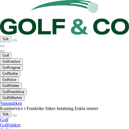
Sök
Golf
Golfväskor
Golfvagnar
Golfbollar
Golfskor
Golfkläder
Golfhandskar
Golftillbehör
Varumärken
Kundservice i Frankrike
Säker betalning
Enkla returer
Sök
Golf
Golfväskor