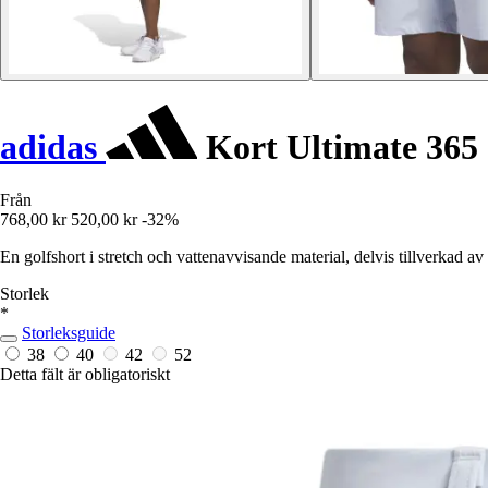
adidas
Kort Ultimate 365 
Från
768,00 kr
520,00 kr
-32%
En golfshort i stretch och vattenavvisande material, delvis tillverkad av
Storlek
*
Storleksguide
38
40
42
52
Detta fält är obligatoriskt