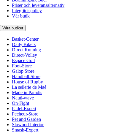
Priser och leveransalternativ
Integritetspolicy
Vår butik
Våra butiker
Basket-Center
Daily Bikers
Direct Running
Direct-Volley
Espace Golf
Foot-Store
Galop Store
Handball-Store
House of Rugby
La sellerie de Maé
Made in Paradis
Nauti-wave
On-Fight
Padel-Expert
Pecheur-Store
Pet and Garden
Slowood Interior
Smash-Expert