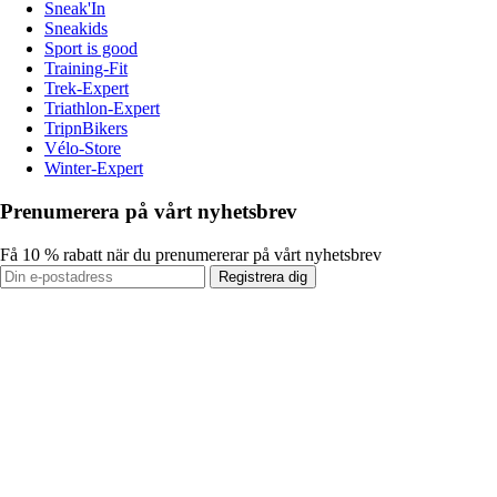
Sneak'In
Sneakids
Sport is good
Training-Fit
Trek-Expert
Triathlon-Expert
TripnBikers
Vélo-Store
Winter-Expert
Prenumerera på vårt nyhetsbrev
Få 10 % rabatt när du prenumererar på vårt nyhetsbrev
Registrera dig