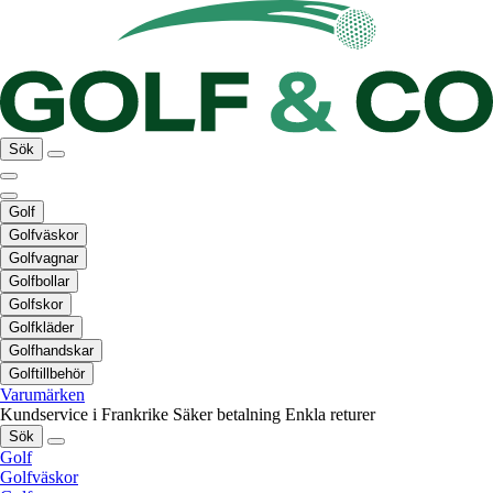
Sök
Golf
Golfväskor
Golfvagnar
Golfbollar
Golfskor
Golfkläder
Golfhandskar
Golftillbehör
Varumärken
Kundservice i Frankrike
Säker betalning
Enkla returer
Sök
Golf
Golfväskor