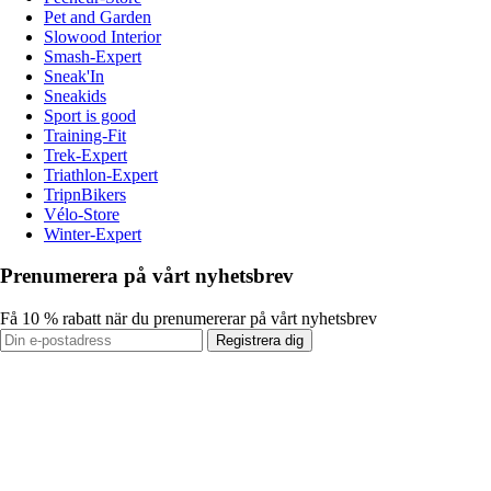
Pet and Garden
Slowood Interior
Smash-Expert
Sneak'In
Sneakids
Sport is good
Training-Fit
Trek-Expert
Triathlon-Expert
TripnBikers
Vélo-Store
Winter-Expert
Prenumerera på vårt nyhetsbrev
Få 10 % rabatt när du prenumererar på vårt nyhetsbrev
Registrera dig