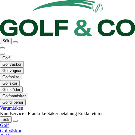
Sök
Golf
Golfväskor
Golfvagnar
Golfbollar
Golfskor
Golfkläder
Golfhandskar
Golftillbehör
Varumärken
Kundservice i Frankrike
Säker betalning
Enkla returer
Sök
Golf
Golfväskor