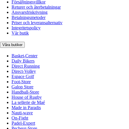
Försäljningsvillkor
Returer och återbetalningar
Ansvarsfriskrivning
Betalningsmetoder
Priser och leveransalternativ
Integritetspolicy
Vår butik
Våra butiker
Basket-Center
Daily Bikers
Direct Running
Direct-Volley
Espace Golf
Foot-Store
Galop Store
Handball-Store
House of Rugby
La sellerie de Maé
Made in Paradis
Nauti-wave
On-Fight
Padel-Expert
Pecheur-Store