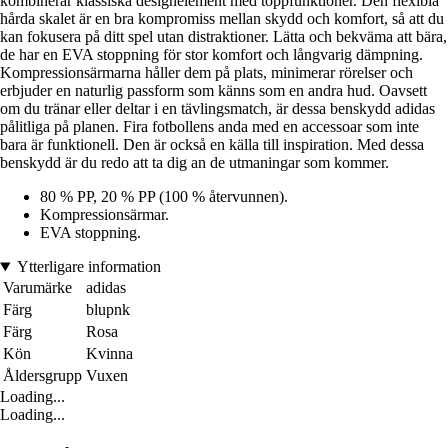
kombinerar klassiska designelement med toppfunktioner. Den flexibla
hårda skalet är en bra kompromiss mellan skydd och komfort, så att du
kan fokusera på ditt spel utan distraktioner. Lätta och bekväma att bära,
de har en EVA stoppning för stor komfort och långvarig dämpning.
Kompressionsärmarna håller dem på plats, minimerar rörelser och
erbjuder en naturlig passform som känns som en andra hud. Oavsett
om du tränar eller deltar i en tävlingsmatch, är dessa benskydd adidas
pålitliga på planen. Fira fotbollens anda med en accessoar som inte
bara är funktionell. Den är också en källa till inspiration. Med dessa
benskydd är du redo att ta dig an de utmaningar som kommer.
80 % PP, 20 % PP (100 % återvunnen).
Kompressionsärmar.
EVA stoppning.
Ytterligare information
Varumärke
adidas
Färg
blupnk
Färg
Rosa
Kön
Kvinna
Åldersgrupp
Vuxen
Loading...
Loading...