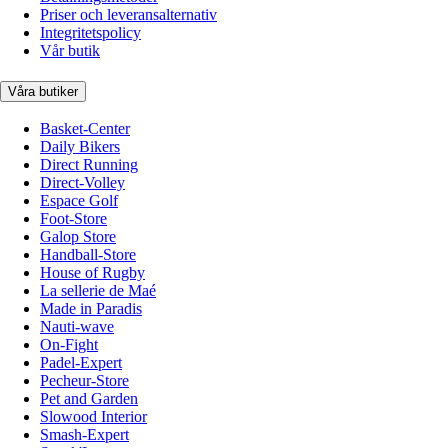
Priser och leveransalternativ
Integritetspolicy
Vår butik
Våra butiker
Basket-Center
Daily Bikers
Direct Running
Direct-Volley
Espace Golf
Foot-Store
Galop Store
Handball-Store
House of Rugby
La sellerie de Maé
Made in Paradis
Nauti-wave
On-Fight
Padel-Expert
Pecheur-Store
Pet and Garden
Slowood Interior
Smash-Expert