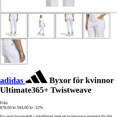
adidas
Byxor för kvinnor
Ultimate365+ Twistweave
Från
878,00 kr
594,00 kr
-32%
En smal byxmodell i ankellängd med ett twistweave-material för lätt