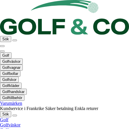
Sök
Golf
Golfväskor
Golfvagnar
Golfbollar
Golfskor
Golfkläder
Golfhandskar
Golftillbehör
Varumärken
Kundservice i Frankrike
Säker betalning
Enkla returer
Sök
Golf
Golfväskor