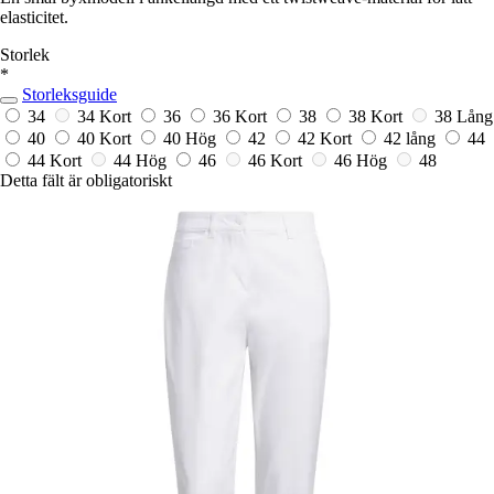
elasticitet.
Storlek
*
Storleksguide
34
34 Kort
36
36 Kort
38
38 Kort
38 Lång
40
40 Kort
40 Hög
42
42 Kort
42 lång
44
44 Kort
44 Hög
46
46 Kort
46 Hög
48
Detta fält är obligatoriskt