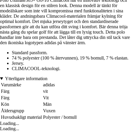
Polo Ultimate365+ Go-To Climacool har en innovativ teknologi och
en klassisk design för en stilren look. Denna modell är tänkt för
modeälskare som inte vill kompromissa med funktionaliteten i sina
kläder. De andningsbara Climacool-materialen främjar kylning för
optimal komfort. Det mjuka jerseytyget och den standardiserade
passformen gör att du kan utföra ditt sving i komfort. Bär denna tröja
nästa gång du spelar golf för att lägga till en lyxig touch. Detta polo
handlar inte bara om prestanda. Det låter dig uttrycka din stil tack vare
den ikoniska logotypen adidas på vänster ärm.
Standard passform.
74 % polyester (100 % återvunnen), 19 % bomull, 7 % elastan.
Jersey.
CLIMACOOL-teknologi.
Ytterligare information
Varumärke
adidas
Färg
vit
Färg
Vit
Kön
Män
Åldersgrupp
Vuxen
Huvudsakligt material
Polyester / bomull
Loading...
Loading...