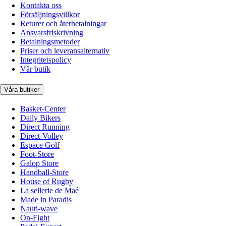
Kontakta oss
Försäljningsvillkor
Returer och återbetalningar
Ansvarsfriskrivning
Betalningsmetoder
Priser och leveransalternativ
Integritetspolicy
Vår butik
Våra butiker
Basket-Center
Daily Bikers
Direct Running
Direct-Volley
Espace Golf
Foot-Store
Galop Store
Handball-Store
House of Rugby
La sellerie de Maé
Made in Paradis
Nauti-wave
On-Fight