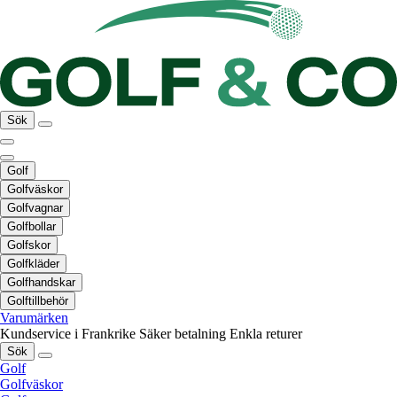
Sök
Golf
Golfväskor
Golfvagnar
Golfbollar
Golfskor
Golfkläder
Golfhandskar
Golftillbehör
Varumärken
Kundservice i Frankrike
Säker betalning
Enkla returer
Sök
Golf
Golfväskor