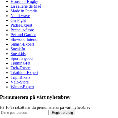
House of Rugby
La sellerie de Maé
Made in Paradis
Nauti-wave
On-Fight
Padel-Expert
Pecheur-Store
Pet and Garden
Slowood Interior
Smash-Expert
Sneak'In
Sneakids
Sport is good
Training-Fit
Trek-Expert
Triathlon-Expert
TripnBikers
Vélo-Store
Winter-Expert
Prenumerera på vårt nyhetsbrev
Få 10 % rabatt när du prenumererar på vårt nyhetsbrev
Registrera dig