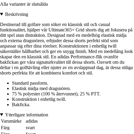
Alla varianter är slutsålda
Beskrivning
Destinerad till golfare som söker en klassisk stil och casual
funktionalitet, hjälper vår Ultimate365+ Grid shorts dig att fokusera på
ditt spel utan distraktion. Designad med en medelhög elastisk midja
och externa dragsnören, erbjuder dessa shorts perfekt stöd som
anpassar sig efter dina rörelser. Konstruktionen i enhetlig twill
säkerställer hållbarhet och ger en snygg finish. Med en medellång look
skapar den en klassisk stil. En adidas Performance-flik ovanför
bakfickan ger våra signaturkvalitet till dessa shorts. Oavsett om du
deltar i en golftävling eller njuter av en avslappnad dag, är dessa stiliga
shorts perfekta för att kombinera komfort och stil.
Standard passform.
Elastisk midja med dragsnören.
75 % polyester (100 % återvunnet), 25 % PTT.
Konstruktion i enhetlig twill.
Bakficka.
Ytterligare information
Varumärke
adidas
Färg
svart