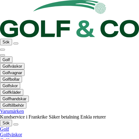
Sök
Golf
Golfväskor
Golfvagnar
Golfbollar
Golfskor
Golfkläder
Golfhandskar
Golftillbehör
Varumärken
Kundservice i Frankrike
Säker betalning
Enkla returer
Sök
Golf
Golfväskor