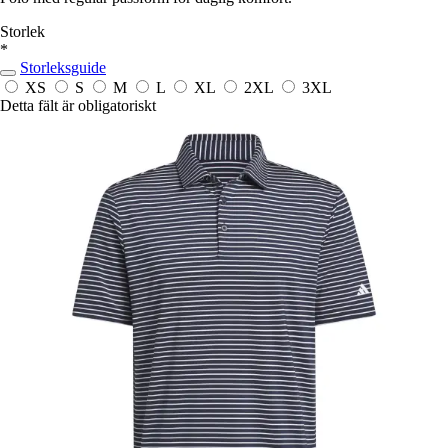
Storlek
*
Storleksguide
XS
S
M
L
XL
2XL
3XL
Detta fält är obligatoriskt