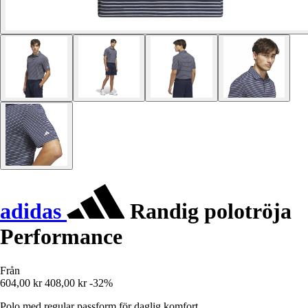
adidas
Randig polotröja
Performance
Från
604,00 kr
408,00 kr
-32%
Polo med regular passform för daglig komfort.