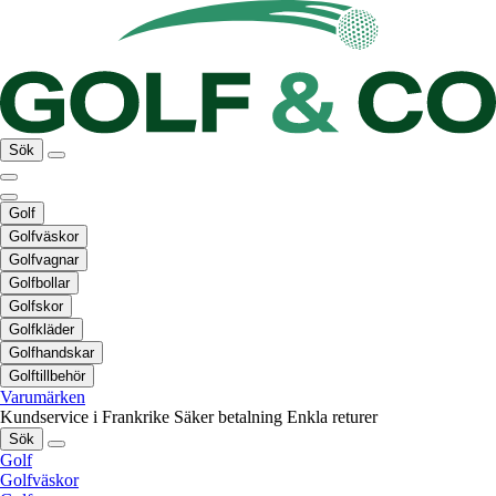
Sök
Golf
Golfväskor
Golfvagnar
Golfbollar
Golfskor
Golfkläder
Golfhandskar
Golftillbehör
Varumärken
Kundservice i Frankrike
Säker betalning
Enkla returer
Sök
Golf
Golfväskor