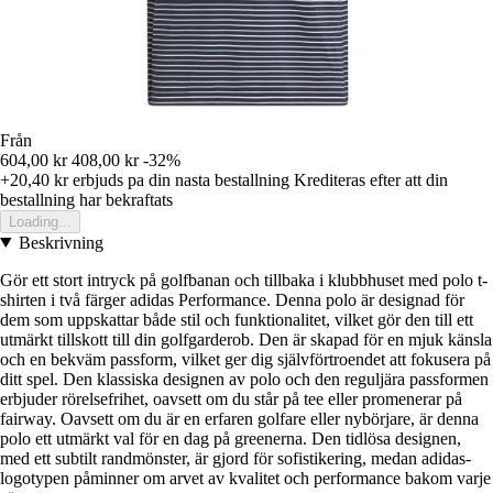
Från
604,00 kr
408,00 kr
-32%
+20,40 kr
erbjuds pa din nasta bestallning
Krediteras efter att din
bestallning har bekraftats
Loading...
Beskrivning
Gör ett stort intryck på golfbanan och tillbaka i klubbhuset med polo t-
shirten i två färger adidas Performance. Denna polo är designad för
dem som uppskattar både stil och funktionalitet, vilket gör den till ett
utmärkt tillskott till din golfgarderob. Den är skapad för en mjuk känsla
och en bekväm passform, vilket ger dig självförtroendet att fokusera på
ditt spel. Den klassiska designen av polo och den reguljära passformen
erbjuder rörelsefrihet, oavsett om du står på tee eller promenerar på
fairway. Oavsett om du är en erfaren golfare eller nybörjare, är denna
polo ett utmärkt val för en dag på greenerna. Den tidlösa designen,
med ett subtilt randmönster, är gjord för sofistikering, medan adidas-
logotypen påminner om arvet av kvalitet och performance bakom varje