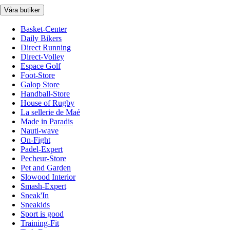
Våra butiker
Basket-Center
Daily Bikers
Direct Running
Direct-Volley
Espace Golf
Foot-Store
Galop Store
Handball-Store
House of Rugby
La sellerie de Maé
Made in Paradis
Nauti-wave
On-Fight
Padel-Expert
Pecheur-Store
Pet and Garden
Slowood Interior
Smash-Expert
Sneak'In
Sneakids
Sport is good
Training-Fit