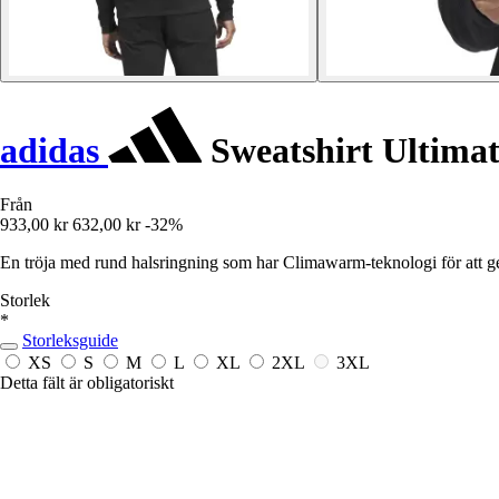
adidas
Sweatshirt Ultima
Från
933,00 kr
632,00 kr
-32%
En tröja med rund halsringning som har Climawarm-teknologi för att 
Storlek
*
Storleksguide
XS
S
M
L
XL
2XL
3XL
Detta fält är obligatoriskt