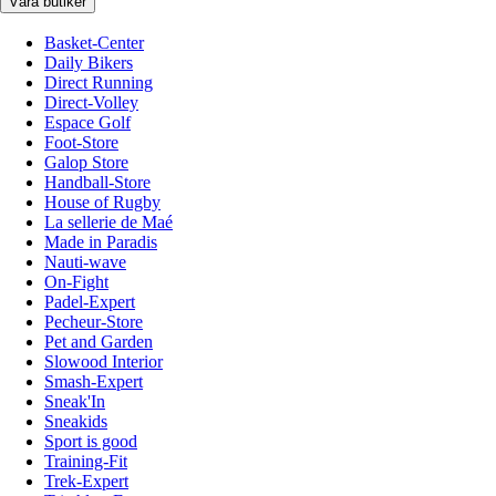
Våra butiker
Basket-Center
Daily Bikers
Direct Running
Direct-Volley
Espace Golf
Foot-Store
Galop Store
Handball-Store
House of Rugby
La sellerie de Maé
Made in Paradis
Nauti-wave
On-Fight
Padel-Expert
Pecheur-Store
Pet and Garden
Slowood Interior
Smash-Expert
Sneak'In
Sneakids
Sport is good
Training-Fit
Trek-Expert