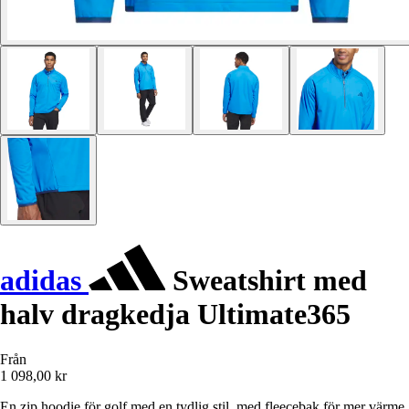
adidas
Sweatshirt med
halv dragkedja Ultimate365
Från
1 098,00 kr
En zip hoodie för golf med en tydlig stil, med fleecebak för mer värme