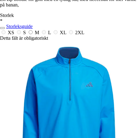
på banan,
Storlek
*
Storleksguide
XS
S
M
L
XL
2XL
Detta fält är obligatoriskt