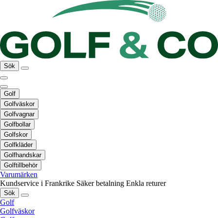
Sök
Golf
Golfväskor
Golfvagnar
Golfbollar
Golfskor
Golfkläder
Golfhandskar
Golftillbehör
Varumärken
Kundservice i Frankrike
Säker betalning
Enkla returer
Sök
Golf
Golfväskor