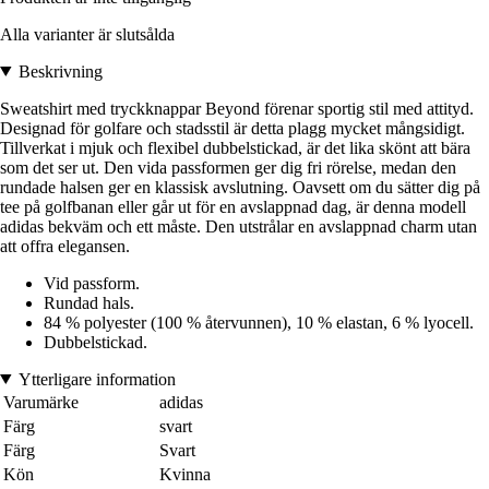
Alla varianter är slutsålda
Beskrivning
Sweatshirt med tryckknappar Beyond förenar sportig stil med attityd.
Designad för golfare och stadsstil är detta plagg mycket mångsidigt.
Tillverkat i mjuk och flexibel dubbelstickad, är det lika skönt att bära
som det ser ut. Den vida passformen ger dig fri rörelse, medan den
rundade halsen ger en klassisk avslutning. Oavsett om du sätter dig på
tee på golfbanan eller går ut för en avslappnad dag, är denna modell
adidas bekväm och ett måste. Den utstrålar en avslappnad charm utan
att offra elegansen.
Vid passform.
Rundad hals.
84 % polyester (100 % återvunnen), 10 % elastan, 6 % lyocell.
Dubbelstickad.
Ytterligare information
Varumärke
adidas
Färg
svart
Färg
Svart
Kön
Kvinna