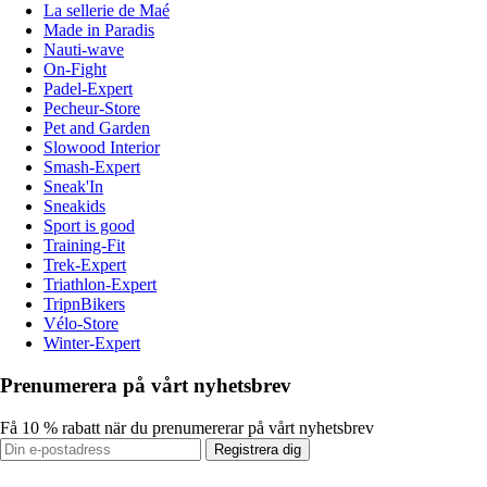
La sellerie de Maé
Made in Paradis
Nauti-wave
On-Fight
Padel-Expert
Pecheur-Store
Pet and Garden
Slowood Interior
Smash-Expert
Sneak'In
Sneakids
Sport is good
Training-Fit
Trek-Expert
Triathlon-Expert
TripnBikers
Vélo-Store
Winter-Expert
Prenumerera på vårt nyhetsbrev
Få 10 % rabatt när du prenumererar på vårt nyhetsbrev
Registrera dig