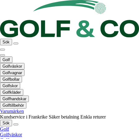
Sök
Golf
Golfväskor
Golfvagnar
Golfbollar
Golfskor
Golfkläder
Golfhandskar
Golftillbehör
Varumärken
Kundservice i Frankrike
Säker betalning
Enkla returer
Sök
Golf
Golfväskor