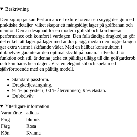
Beskrivning
Den zip-up jackan Performance Texture förenar en snygg design med
praktiska detaljer, vilket skapar ett mångsidigt lager på golfbanan och
utanför. Den är designad för en modern golfstil och kombinerar
performance och komfort i vardagen. Den fullständiga dragkedjan gör
det enkelt att lager-på-lager med andra plagg, medan den högre kragen
ger extra värme i skiftande väder. Med en hållbar konstruktion i
dubbelväv garanterar den optimal skydd på banan. Tillverkad för
funktion och stil, är denna jacka ett pålitligt tillägg till din golfgarderob
och kan bäras hela dagen. Visa en elegant stil och spela med
självförtroende med en pålitlig modell.
Standard passform.
Dragkedjestängning.
91 % polyester (100 % återvunnen), 9 % elastan.
Dubbelväv.
Ytterligare information
Varumärke
adidas
Färg
blupnk
Färg
Rosa
Kön
Kvinna