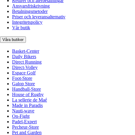
Returer och återbetalningar
Ansvarsfriskrivning
Betalningsmetoder
Priser och leveransalternativ
Integritetspolicy
Vår butik
Våra butiker
Basket-Center
Daily Bikers
Direct Running
Direct-Volley
Espace Golf
Foot-Store
Galop Store
Handball-Store
House of Rugby
La sellerie de Maé
Made in Paradis
Nauti-wave
On-Fight
Padel-Expert
Pecheur-Store
Pet and Garden