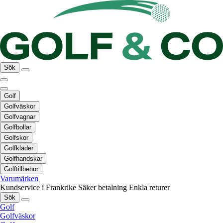
Sök
Golf
Golfväskor
Golfvagnar
Golfbollar
Golfskor
Golfkläder
Golfhandskar
Golftillbehör
Varumärken
Kundservice i Frankrike
Säker betalning
Enkla returer
Sök
Golf
Golfväskor