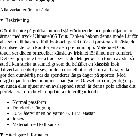
Alla varianter är slutsålda
Beskrivning
Gör ditt entré på golfbanan med självförtroende med polotröjan utan
ärmar med tryck Ultimate365 Tour. Tanken bakom denna modell är för
alla som vill ha en stilfull look och perfekt för att prestera sitt bästa, den
har utseendet och komforten av en premiumtopp. Materialet Cool
touch ger dig en omedelbar känsla av friskhet för ännu mer komfort.
Det övergripande trycket och svetsade detaljer ger en touch av stil, så
att du kan sticka ut samtidigt som du behåller en klassisk look.
Tillverkad i enkel jersey, är detta modell otroligt skön att bära, vilket
gör den oumbärlig när du spenderar långa dagar på sporten. Med
dragkedjan blir den ännu mer mångsidig. Oavsett om du ger dig ut på
en runda eller njuter av en avslappnad stund, är denna polo adidas ditt
perfekta val om du vill uppdatera din golfgarderob.
Normal passform
Dragkedjestängning
86 % återvunnen polyamid-6, 14 % elastan
Jersey
Material med kall känsla
Ytterligare information