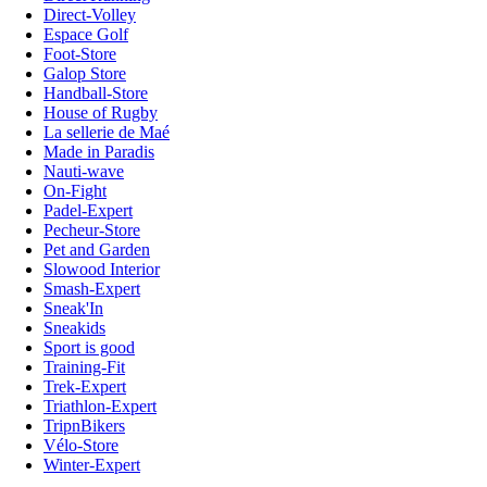
Direct-Volley
Espace Golf
Foot-Store
Galop Store
Handball-Store
House of Rugby
La sellerie de Maé
Made in Paradis
Nauti-wave
On-Fight
Padel-Expert
Pecheur-Store
Pet and Garden
Slowood Interior
Smash-Expert
Sneak'In
Sneakids
Sport is good
Training-Fit
Trek-Expert
Triathlon-Expert
TripnBikers
Vélo-Store
Winter-Expert