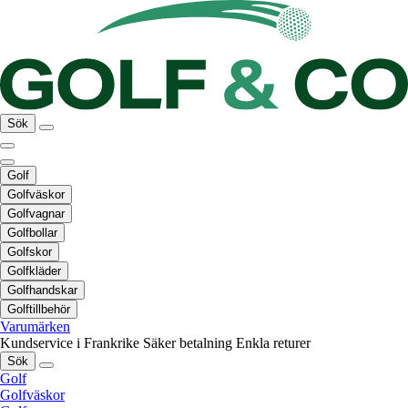
Sök
Golf
Golfväskor
Golfvagnar
Golfbollar
Golfskor
Golfkläder
Golfhandskar
Golftillbehör
Varumärken
Kundservice i Frankrike
Säker betalning
Enkla returer
Sök
Golf
Golfväskor