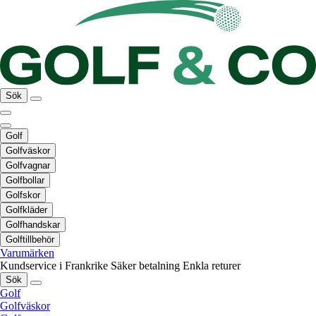
Sök
Golf
Golfväskor
Golfvagnar
Golfbollar
Golfskor
Golfkläder
Golfhandskar
Golftillbehör
Varumärken
Kundservice i Frankrike
Säker betalning
Enkla returer
Sök
Golf
Golfväskor