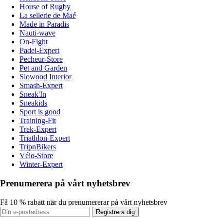
House of Rugby
La sellerie de Maé
Made in Paradis
Nauti-wave
On-Fight
Padel-Expert
Pecheur-Store
Pet and Garden
Slowood Interior
Smash-Expert
Sneak'In
Sneakids
Sport is good
Training-Fit
Trek-Expert
Triathlon-Expert
TripnBikers
Vélo-Store
Winter-Expert
Prenumerera på vårt nyhetsbrev
Få 10 % rabatt när du prenumererar på vårt nyhetsbrev
Registrera dig