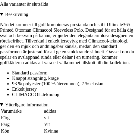
Alla varianter är slutsålda
Beskrivning
När det kommer till golf kombineras prestanda och stil i Ultimate365
Printed Ottoman Climacool Sleeveless Polo. Designad för att hålla dig
sval och bekväm på banan, erbjuder den eleganta ärmlösa designen en
rörelsefrihet. Tillverkad i enkelt jerseytyg med Climacool-teknologi,
ger den en mjuk och andningsbar känsla, medan den standard
passformen är justerad för att ge en smickrande silhuett. Oavsett om du
spelar en avslappnad runda eller deltar i en turnering, kommer
golfkläderna adidas att vara ett välkommet tillskott till din kollektion.
Standard passform
Knappt stängning, krage
93 % polyester (100 % återvunnen), 7 % elastan
Enkelt jersey
CLIMACOOL-teknologi
Ytterligare information
Varumärke
adidas
Färg
vit
Färg
Vit
Kön
Kvinna