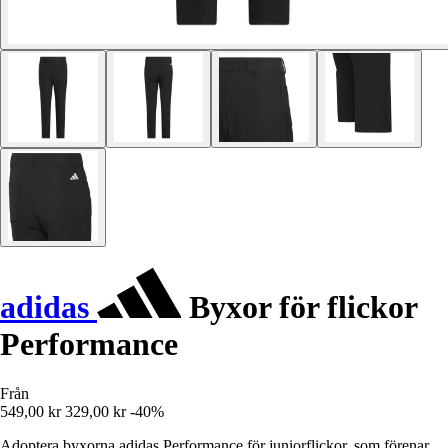
adidas
Byxor för flickor
Performance
Från
549,00 kr
329,00 kr
-40%
Adoptera byxorna adidas Performance för juniorflickor, som förenar