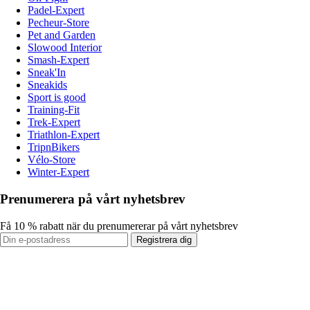
Padel-Expert
Pecheur-Store
Pet and Garden
Slowood Interior
Smash-Expert
Sneak'In
Sneakids
Sport is good
Training-Fit
Trek-Expert
Triathlon-Expert
TripnBikers
Vélo-Store
Winter-Expert
Prenumerera på vårt nyhetsbrev
Få 10 % rabatt när du prenumererar på vårt nyhetsbrev
Registrera dig