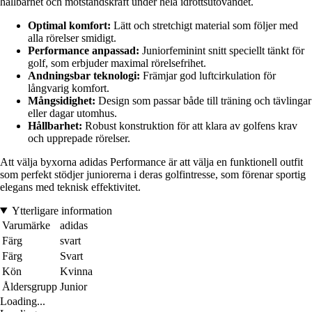
hållbarhet och motståndskraft under hela idrottsutövandet.
Optimal komfort:
Lätt och stretchigt material som följer med
alla rörelser smidigt.
Performance anpassad:
Juniorfeminint snitt speciellt tänkt för
golf, som erbjuder maximal rörelsefrihet.
Andningsbar teknologi:
Främjar god luftcirkulation för
långvarig komfort.
Mångsidighet:
Design som passar både till träning och tävlingar
eller dagar utomhus.
Hållbarhet:
Robust konstruktion för att klara av golfens krav
och upprepade rörelser.
Att välja byxorna adidas Performance är att välja en funktionell outfit
som perfekt stödjer juniorerna i deras golfintresse, som förenar sportig
elegans med teknisk effektivitet.
Ytterligare information
Varumärke
adidas
Färg
svart
Färg
Svart
Kön
Kvinna
Åldersgrupp
Junior
Loading...