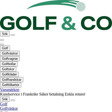
Sök
Golf
Golfväskor
Golfvagnar
Golfbollar
Golfskor
Golfkläder
Golfhandskar
Golftillbehör
Varumärken
Kundservice i Frankrike
Säker betalning
Enkla returer
Sök
Golf
Golfväskor