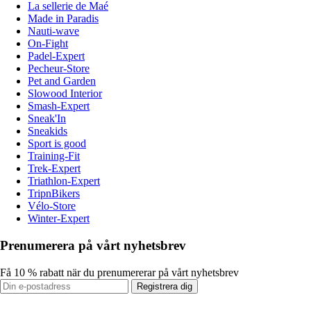
La sellerie de Maé
Made in Paradis
Nauti-wave
On-Fight
Padel-Expert
Pecheur-Store
Pet and Garden
Slowood Interior
Smash-Expert
Sneak'In
Sneakids
Sport is good
Training-Fit
Trek-Expert
Triathlon-Expert
TripnBikers
Vélo-Store
Winter-Expert
Prenumerera på vårt nyhetsbrev
Få 10 % rabatt när du prenumererar på vårt nyhetsbrev
Registrera dig