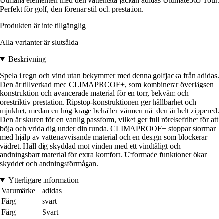
Utmana elementen med den vattentäta jackan adidas Ultimate365 Tour.
Perfekt för golf, den förenar stil och prestation.
Produkten är inte tillgänglig
Alla varianter är slutsålda
Beskrivning
Spela i regn och vind utan bekymmer med denna golfjacka från adidas.
Den är tillverkad med CLIMAPROOF+, som kombinerar överlägsen
konstruktion och avancerade material för en torr, bekväm och
orestriktiv prestation. Ripstop-konstruktionen ger hållbarhet och
mjukhet, medan en hög krage behåller värmen när den är helt zippered.
Den är skuren för en vanlig passform, vilket ger full rörelsefrihet för att
böja och vrida dig under din runda. CLIMAPROOF+ stoppar stormar
med hjälp av vattenavvisande material och en design som blockerar
vädret. Håll dig skyddad mot vinden med ett vindtåligt och
andningsbart material för extra komfort. Utformade funktioner ökar
skyddet och andningsförmågan.
Ytterligare information
Varumärke
adidas
Färg
svart
Färg
Svart