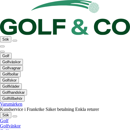
Sök
Golf
Golfväskor
Golfvagnar
Golfbollar
Golfskor
Golfkläder
Golfhandskar
Golftillbehör
Varumärken
Kundservice i Frankrike
Säker betalning
Enkla returer
Sök
Golf
Golfväskor