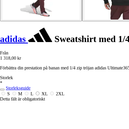
adidas
Sweatshirt med 1/
Från
1 318,00 kr
Förbättra din prestation på banan med 1/4 zip tröjan adidas Ultimate365
Storlek
*
Storleksguide
S
M
L
XL
2XL
Detta fält är obligatoriskt