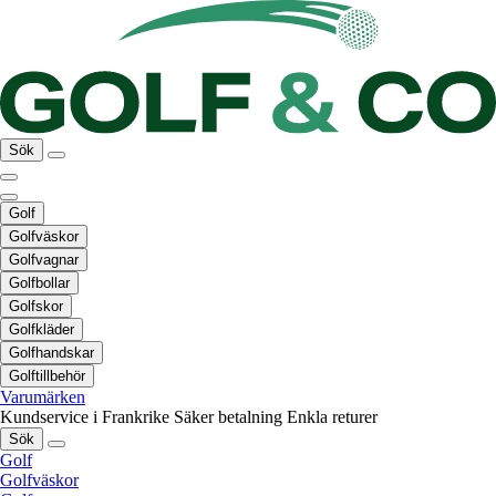
Sök
Golf
Golfväskor
Golfvagnar
Golfbollar
Golfskor
Golfkläder
Golfhandskar
Golftillbehör
Varumärken
Kundservice i Frankrike
Säker betalning
Enkla returer
Sök
Golf
Golfväskor