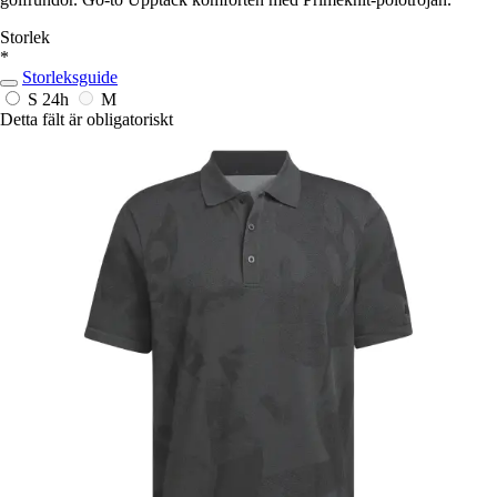
Storlek
*
Storleksguide
S
24h
M
Detta fält är obligatoriskt