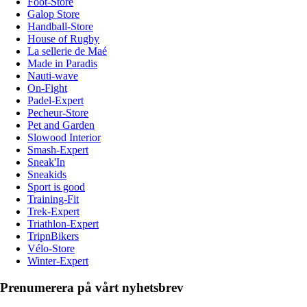
Foot-Store
Galop Store
Handball-Store
House of Rugby
La sellerie de Maé
Made in Paradis
Nauti-wave
On-Fight
Padel-Expert
Pecheur-Store
Pet and Garden
Slowood Interior
Smash-Expert
Sneak'In
Sneakids
Sport is good
Training-Fit
Trek-Expert
Triathlon-Expert
TripnBikers
Vélo-Store
Winter-Expert
Prenumerera på vårt nyhetsbrev