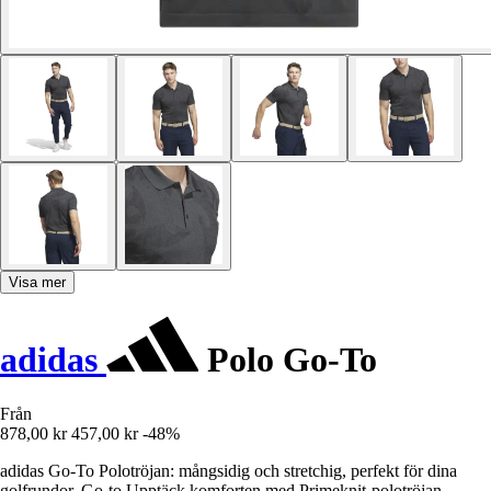
Visa mer
adidas
Polo Go-To
Från
878,00 kr
457,00 kr
-48%
adidas Go-To Polotröjan: mångsidig och stretchig, perfekt för dina
golfrundor. Go-to Upptäck komforten med Primeknit-polotröjan.